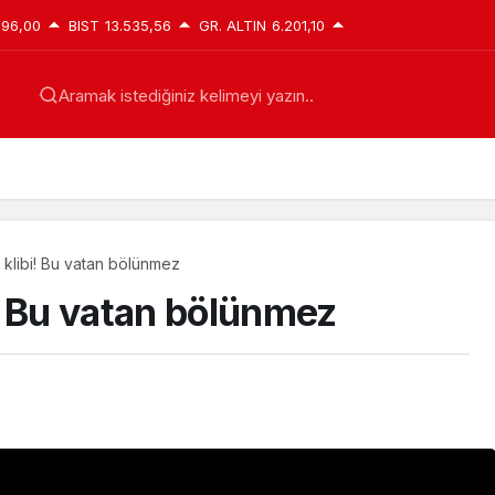
896,00
BIST
13.535,56
GR. ALTIN
6.201,10
Aramak istediğiniz kelimeyi yazın..
klibi! Bu vatan bölünmez
! Bu vatan bölünmez