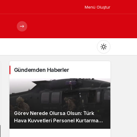
Menü Oluştur
Mod
değiştir
Gündemden Haberler
Gündüz Modu
Gündüz modunu seçin.
Görev Nerede Olursa Olsun: Türk
Gece Modu
Hava Kuvvetleri Personel Kurtarma
Gece modunu seçin.
Ekibi