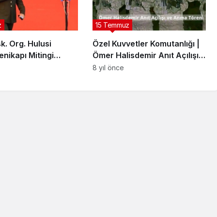
z
15 Temmuz
k. Org. Hulusi
Özel Kuvvetler Komutanlığı |
enikapı Mitingi
Ömer Halisdemir Anıt Açılışı
arı
ve Anma Töreni
8 yıl önce