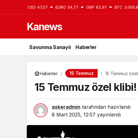
USD
47,57
EURO
54,77
GBP
63,97
BTC
3.095.
Kanews
Savunma Sanayii
Haberler
15 Temmuz
Haberler
15 Temmuz özel 
15 Temmuz özel klibi
askeradmin
tarafından hazırlandı
8 Mart 2025, 12:57
yayınlandı