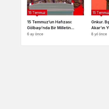
15 Temmuz
15 Temmu
15 Temmuz’un Hafızası:
Gnkur. Bş
Gölbaşı’nda Bir Milletin
Akar’ın Y
Yeniden Ayağa Kalkışı (2025)
Konuşmal
6 ay önce
8 yıl önce