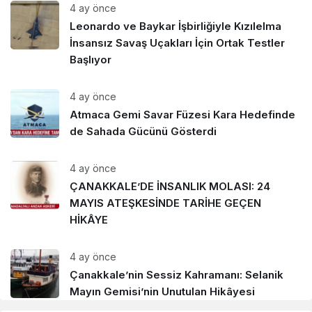
4 ay önce
Leonardo ve Baykar İşbirliğiyle Kızılelma
İnsansız Savaş Uçakları İçin Ortak Testler
Başlıyor
4 ay önce
Atmaca Gemi Savar Füzesi Kara Hedefinde
de Sahada Gücünü Gösterdi
4 ay önce
ÇANAKKALE’DE İNSANLIK MOLASI: 24
MAYIS ATEŞKESİNDE TARİHE GEÇEN
HİKÂYE
4 ay önce
Çanakkale’nin Sessiz Kahramanı: Selanik
Mayın Gemisi’nin Unutulan Hikâyesi