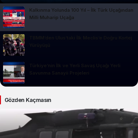
Kalkınma Yolunda 100 Yıl – İlk Türk Uçağından
Milli Muharip Uçağa
TBMM’den Ulus’taki İlk Meclis’e Doğru Kortej
Yürüyüşü
Türkiye’nin İlk ve Yerli Savaş Uçağı Yerli
Savunma Sanayii Projeleri
Gözden Kaçmasın