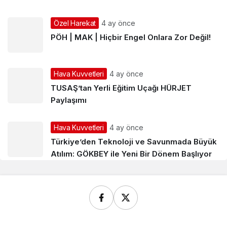
Özel Harekat
4 ay önce
PÖH | MAK | Hiçbir Engel Onlara Zor Değil!
Hava Kuvvetleri
4 ay önce
TUSAŞ’tan Yerli Eğitim Uçağı HÜRJET
Paylaşımı
Hava Kuvvetleri
4 ay önce
Türkiye’den Teknoloji ve Savunmada Büyük
Atılım: GÖKBEY ile Yeni Bir Dönem Başlıyor