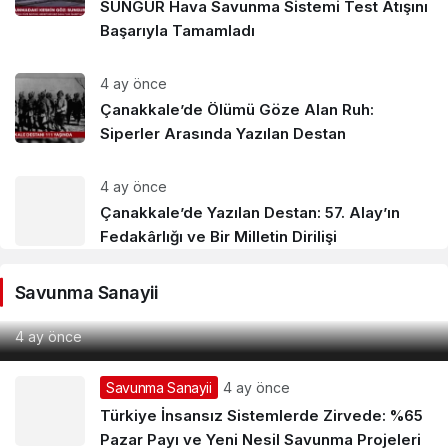
SUNGUR Hava Savunma Sistemi Test Atışını
Başarıyla Tamamladı
4 ay önce
Çanakkale’de Ölümü Göze Alan Ruh:
Siperler Arasında Yazılan Destan
4 ay önce
Çanakkale’de Yazılan Destan: 57. Alay’ın
Fedakârlığı ve Bir Milletin Dirilişi
Vatan
Çanakkale’de Tarihin Akışı Değişti: 18 Mart 1915’te
Savunma Sanayii
Yazılan Destan
4 ay önce
Savunma Sanayii
4 ay önce
Türkiye İnsansız Sistemlerde Zirvede: %65
Pazar Payı ve Yeni Nesil Savunma Projeleri