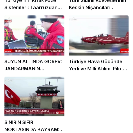
Türkiye’nin Kritik Füze
Türk Silahlı Kuvvetlerinin
Sistemleri: Taarruzdan
Keskin Nişancıları
Hava Savunmasına Milli
Eğirdir’de Özel Eğitimle
Güç
Güçleniyor
SUYUN ALTINDA GÖREV:
Türkiye Hava Gücünde
JANDARMANIN
Yerli ve Milli Atılım: Pilot
GÖRÜNMEYEN
Eğitiminden Modern
KAHRAMANLARI
Savaş Uçaklarına
SINIRIN SIFIR
NOKTASINDA BAYRAM: