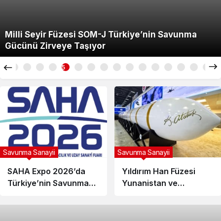
Milli Seyir Füzesi SOM-J Türkiye’nin Savunma
Gücünü Zirveye Taşıyor
5
Savunma Sanayii
Savunma Sanayii
SAHA Expo 2026’da
Yıldırım Han Füzesi
Türkiye’nin Savunma
Yunanistan ve
Gücü Dünyaya
Uluslararası Basında
Gösterildi
Geniş Yankı Uyandırdı