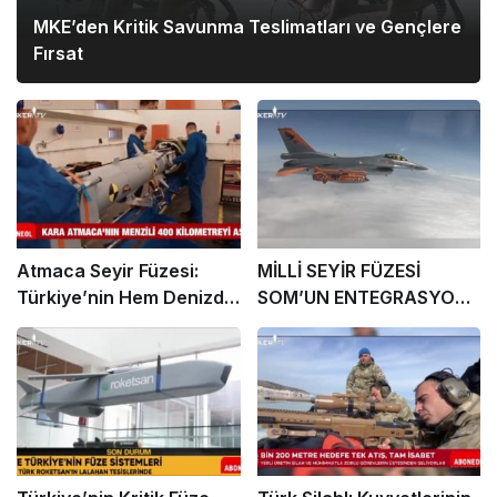
MKE’den Kritik Savunma Teslimatları ve Gençlere
Fırsat
Atmaca Seyir Füzesi:
MİLLİ SEYİR FÜZESİ
Türkiye’nin Hem Denizde
SOM’UN ENTEGRASYONU
Hem Karada Caydırıcılık
HIZ KAZANDI: KAAN VE
Gücü
KIZILELMA İLE YENİ
DÖNEM