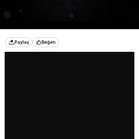
Paylaş
Beğen