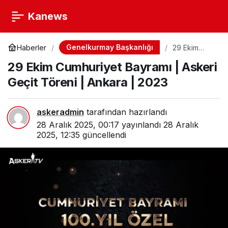
Kanews
Genelkurmay Başkanlığı
Haberler
29 Ekim
Cumhuriyet
29 Ekim Cumhuriyet Bayramı | Askeri
Bayramı |
Askeri Geçit
Geçit Töreni | Ankara | 2023
Töreni |
Ankara |
2023
askeradmin
tarafından hazırlandı
28 Aralık 2025, 00:17
yayınlandı
28 Aralık
2025, 12:35
güncellendi