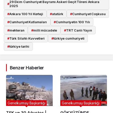
29 Ekim Cumhuriyet Bayramı Askeri Geçit Töreni Ankara
#
2025
#
Ankara 100 Yıl Korteji
#
atatürk
#
Cumhuriyet Coşkusu
#
Cumhuriyet Kutlamaları
#
Cumhuriyetin 100 Yılı
#
mehteran
#
milli mücadele
#
TRT Canlı Yayın
#
Türk Silahlı Kuvvetleri
#
türkiye cumhuriyeti
#
türkiye tarihi
Benzer Haberler
Genelkurmay Başkanlığı
Genelkurmay Başkanlığı
TSK ve 30 Ağustos |
GÖKYÜZÜNDE