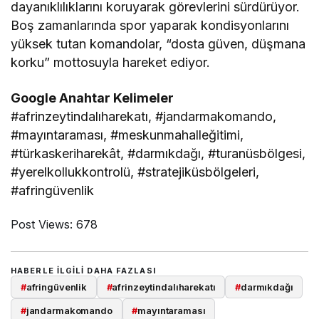
dayanıklılıklarını koruyarak görevlerini sürdürüyor.
Boş zamanlarında spor yaparak kondisyonlarını
yüksek tutan komandolar, “dosta güven, düşmana
korku” mottosuyla hareket ediyor.
Google Anahtar Kelimeler
#afrinzeytindalıharekatı, #jandarmakomando,
#mayıntaraması, #meskunmahalleğitimi,
#türkaskeriharekât, #darmıkdağı, #turanüsbölgesi,
#yerelkollukkontrolü, #stratejiküsbölgeleri,
#afringüvenlik
Post Views:
678
HABERLE ILGILI DAHA FAZLASI
#
afringüvenlik
#
afrinzeytindalıharekatı
#
darmıkdağı
#
jandarmakomando
#
mayıntaraması