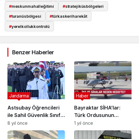
#
meskunmahalleğitimi
#
stratejiküsbölgeleri
#
turanüsbölgesi
#
türkaskeriharekât
#
yerelkollukkontrolü
Benzer Haberler
Jandarma
Haber
Astsubay Öğrencileri
Bayraktar SİHA’lar:
ile Sahil Güvenlik Sınıfı
Türk Ordusunun
Subay Öğrencilerin
Gökyüzündeki Gücü
8 yıl önce
1 yıl önce
Diploma Töreni