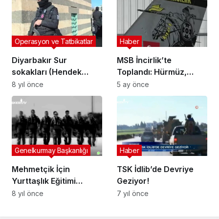
Operasyon ve Tatbikatlar
Haber
Diyarbakır Sur
MSB İncirlik’te
sokakları (Hendek
Toplandı: Hürmüz,
Operasyonları)
Kıbrıs ve Orta Doğu’ya
8 yıl önce
5 ay önce
Sert Mesajlar
Genelkurmay Başkanlığı
Haber
Mehmetçik İçin
TSK İdlib’de Devriye
Yurttaşlık Eğitimi
Geziyor!
(MİYE) Yasal
8 yıl önce
7 yıl önce
Güçlendirme