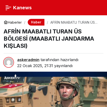
Kanews
Haber
Haberler
AFRİN MAABATLI TURAN ÜS
BÖLGESİ (MAABATLI
AFRİN MAABATLI TURAN ÜS
JANDARMA KIŞLASI)
BÖLGESİ (MAABATLI JANDARMA
KIŞLASI)
askeradmin
tarafından hazırlandı
22 Ocak 2025, 21:31
yayınlandı