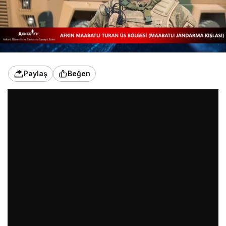
Paylaş
Beğen