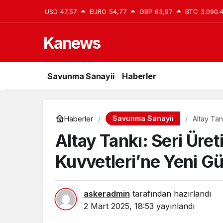
USD
47,57
EURO
54,77
GBP
63,97
BTC
3.090.
Kanews
Savunma Sanayii
Haberler
Savunma Sanayii
Haberler
Altay Tan
Altay Tankı: Seri Üret
Kuvvetleri’ne Yeni G
askeradmin
tarafından hazırlandı
2 Mart 2025, 18:53
yayınlandı