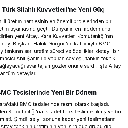
 Türk Silahlı Kuvvetleri’ne Yeni Güç
lli üretim hamlesinin en önemli projelerinden biri
üretim aşamasına geçti. Dünyanın en modern ana
irilen yeni Altay, Kara Kuvvetleri Komutanlığı’nın
nayi Başkanı Haluk Görgün’ün katılımıyla BMC
tankının seri üretim süreci ve özellikleri detaylı bir
macısı Anıl Şahin ile yapılan söyleşi, tankın teknik
 sağlayacağı avantajları gözler önüne serdi. İşte Altay
dar tüm detaylar.
 BMC Tesislerinde Yeni Bir Dönem
nkara’daki BMC tesislerinde resmi olarak başladı.
ri Komutanlığı’na iki adet tank teslim edilmiş ve bu
işti. Şimdi ise yıl sonuna kadar yeni teslimatların
Altay tankının üretiminin yanı sıra güç grubu gibi