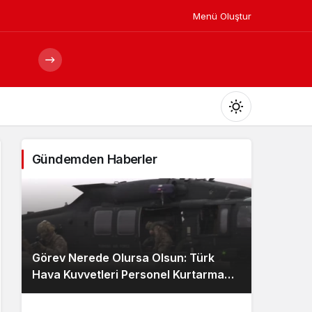
Menü Oluştur
Mod
değiştir
Gündemden Haberler
Gündüz Modu
Gündüz modunu seçin.
Görev Nerede Olursa Olsun: Türk
Gece Modu
Hava Kuvvetleri Personel Kurtarma
Gece modunu seçin.
Ekibi