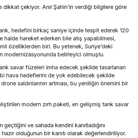
le dikkat çekiyor. Anıl Şahin’in verdiği bilgilere göre
nk, hedefini birkaç saniye içinde tespit ederek 120
ize halde hareket ederken bile atış yapabilmesi,
mli özelliklerden biri. Bu yetenek, Suriye’deki
ın modernizasyonunda belirleyici olmuştu.
ank savar füzeleri imha edecek şekilde tasarlanan
ibi hava hedeflerini de yok edebilecek şekilde
rone saldırılarının artması, bu yeniliğin önemini bir
iştirilen modern zırh paketi, en gelişmiş tank savar
den geçtiğini ve sahada kendini kanıtladığını
 hazır olduğunun bir kanıtı olarak değerlendiriliyor.