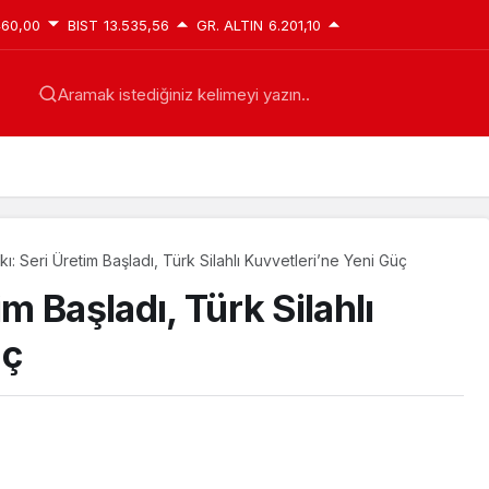
460,00
BIST
13.535,56
GR. ALTIN
6.201,10
Aramak istediğiniz kelimeyi yazın..
kı: Seri Üretim Başladı, Türk Silahlı Kuvvetleri’ne Yeni Güç
im Başladı, Türk Silahlı
üç