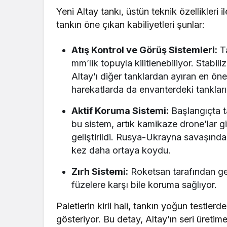
Yeni Altay tankı, üstün teknik özellikleri i
tankın öne çıkan kabiliyetleri şunlar:
Atış Kontrol ve Görüş Sistemleri:
Ta
mm’lik topuyla kilitlenebiliyor. Stabil
Altay’ı diğer tanklardan ayıran en öne
harekatlarda da envanterdeki tanklar
Aktif Koruma Sistemi:
Başlangıçta t
bu sistem, artık kamikaze drone’lar g
geliştirildi. Rusya-Ukrayna savaşında d
kez daha ortaya koydu.
Zırh Sistemi:
Roketsan tarafından gel
füzelere karşı bile koruma sağlıyor.
Paletlerin kirli hali, tankın yoğun testler
gösteriyor. Bu detay, Altay’ın seri üretime