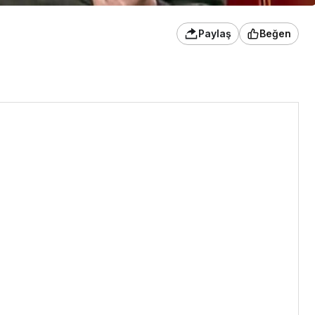
Paylaş
Beğen