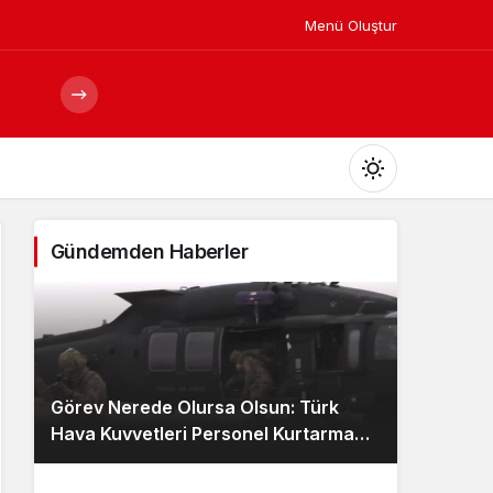
Menü Oluştur
Mod
değiştir
Gündemden Haberler
Gündüz Modu
Gündüz modunu seçin.
Görev Nerede Olursa Olsun: Türk
Gece Modu
Hava Kuvvetleri Personel Kurtarma
Gece modunu seçin.
Ekibi