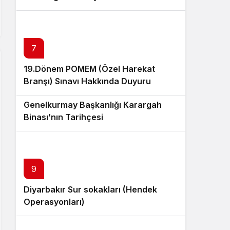
7
19.Dönem POMEM (Özel Harekat
Branşı) Sınavı Hakkında Duyuru
8
Genelkurmay Başkanlığı Karargah
Binası’nın Tarihçesi
9
Diyarbakır Sur sokakları (Hendek
Operasyonları)