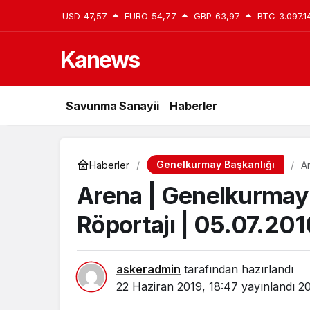
USD
47,57
EURO
54,77
GBP
63,97
BTC
3.097.1
Kanews
Savunma Sanayii
Haberler
Genelkurmay Başkanlığı
Haberler
A
Arena | Genelkurmay 
Röportajı | 05.07.201
askeradmin
tarafından hazırlandı
22 Haziran 2019, 18:47
yayınlandı
20