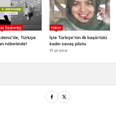
ay Başkanlığı
Haber
deniz’de, Türkiye
İşte Türkiye’nin ilk başörtülü
an nöbetinde!
kadın savaş pilotu
10 yıl önce