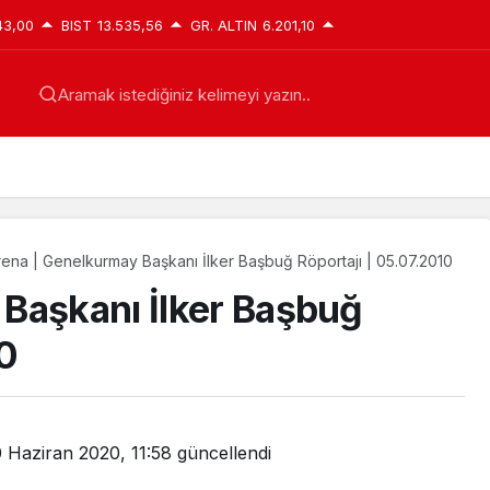
43,00
BIST
13.535,56
GR. ALTIN
6.201,10
Aramak istediğiniz kelimeyi yazın..
rena | Genelkurmay Başkanı İlker Başbuğ Röportajı | 05.07.2010
Başkanı İlker Başbuğ
0
 Haziran 2020, 11:58
güncellendi