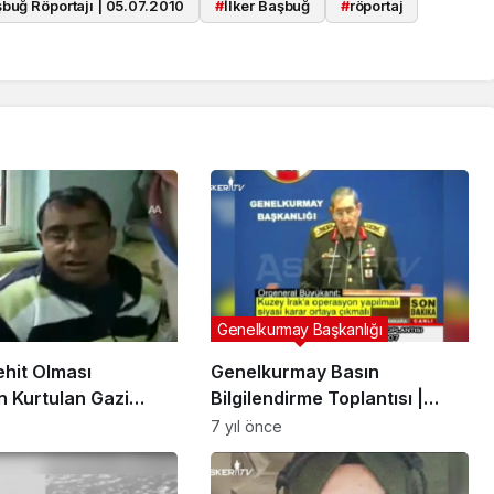
buğ Röportajı | 05.07.2010
#
İlker Başbuğ
#
röportaj
Genelkurmay Başkanlığı
ehit Olması
Genelkurmay Basın
n Kurtulan Gazi
Bilgilendirme Toplantısı |
Yaşar Büyükanıt | 12 Nisan
7 yıl önce
2007