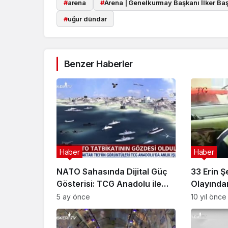
#
arena
#
Arena | Genelkurmay Başkanı İlker Baş
#
uğur dündar
Benzer Haberler
Haber
Haber
NATO Sahasında Dijital Güç
33 Erin Ş
Gösterisi: TCG Anadolu ile
Olayında
Bayraktar TB3 Tam Entegre
Özdemir
5 ay önce
10 yıl önce
Çalıştı