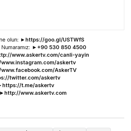
ne olun: ►
https://goo.gl/USTWfS
im Numaramız: ►
+90 530 850 4500
ttp://www.askertv.com/canli-yayin
//www.instagram.com/askertv
//www.facebook.com/AskerTV
ps://twitter.com/askertv
►
https://t.me/askertv
 ►
http://www.askertv.com