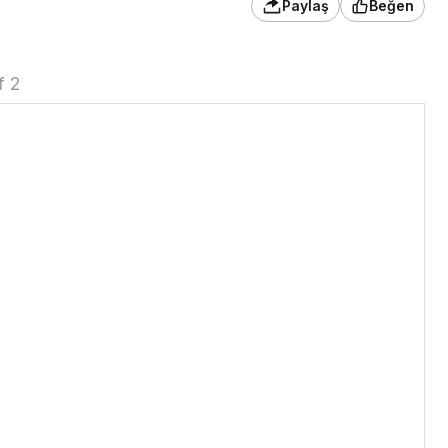
Paylaş
Beğen
f 2