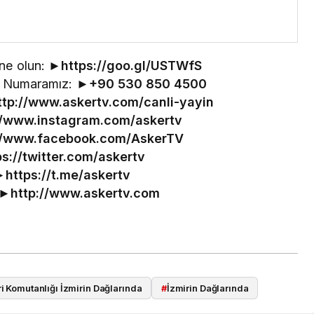
ne olun: ►
https://goo.gl/USTWfS
im Numaramız: ►
+90 530 850 4500
ttp://www.askertv.com/canli-yayin
//www.instagram.com/askertv
//www.facebook.com/AskerTV
ps://twitter.com/askertv
►
https://t.me/askertv
 ►
http://www.askertv.com
i Komutanlığı İzmirin Dağlarında
#
İzmirin Dağlarında