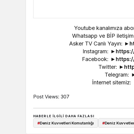
Youtube kanalımıza abo
Whatsapp ve BİP iletiş
Asker TV Canlı Yayın: ►
h
Instagram: ►
https:
Facebook: ►
https:
Twitter: ►
htt
Telegram: 
İnternet sitemiz:
Post Views:
307
HABERLE ILGILI DAHA FAZLASI
#
Deniz Kuvvetleri Komutanlığı
#
Deniz Kuvvetler