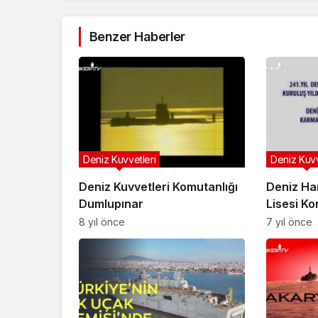
Benzer Haberler
Deniz Kuvvetleri
Deniz Kuvv
Deniz Kuvvetleri Komutanlığı
Deniz Ha
Dumlupınar
Lisesi Ko
Marşları
8 yıl önce
7 yıl önce