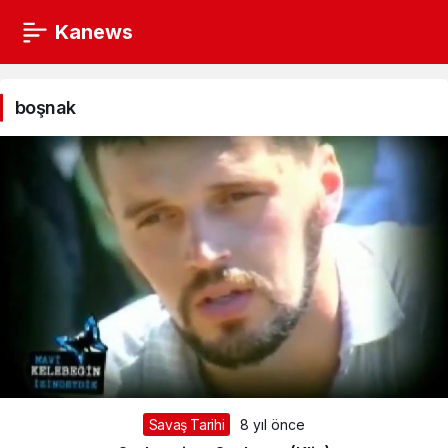
Kanews
boşnak
Haberleri
boşnak
Savaş Tarihi
8 yıl önce