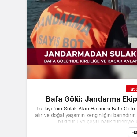
Hab
Bafa Gölü: Jandarma Ekip
Türkiye'nin Sulak Alan Hazinesi Bafa Gölü ,
alır ve doğal yaşamın zenginliğini barındır
bitki türü ve çeşitli balık türleriyle
Ha