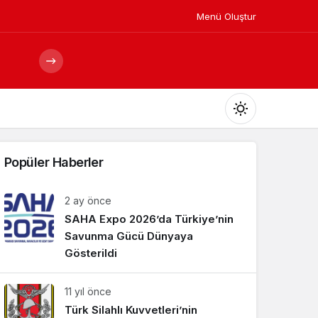
Menü Oluştur
Mod
değiştir
Popüler Haberler
2 ay önce
SAHA Expo 2026’da Türkiye’nin
Gündüz Modu
Gündüz modunu seçin.
Savunma Gücü Dünyaya
Gösterildi
Gece Modu
11 yıl önce
Gece modunu seçin.
Türk Silahlı Kuvvetleri’nin