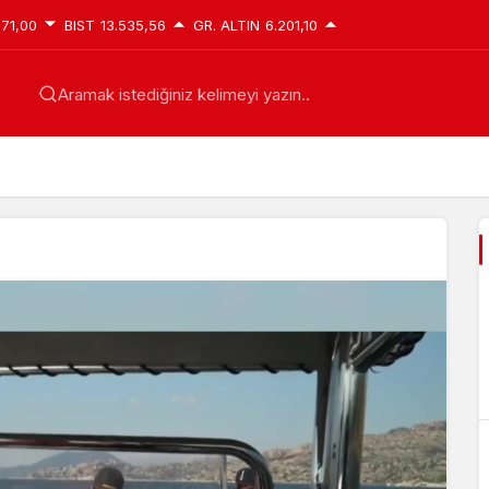
871,00
BIST
13.535,56
GR. ALTIN
6.201,10
Aramak istediğiniz kelimeyi yazın..