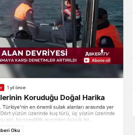
er
1 yıl önce
lerinin Koruduğu Doğal Harika
 Türkiye'nin en önemli sulak alanları arasında yer
ır. Dört yüzün üzerinde kuş türü, üç yüzün üzerinde
 bu göl, biyoçeşitlilik açısından büyük bir...
beri Oku