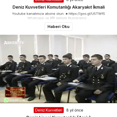
Deniz Kuvvetleri Komutanlığı Akaryakıt İkmali
Youtube kanalımıza abone olun: ►https://goo.gl/USTWfS
Whatsapp ve BİP iletişim Numaramız:...
Haberi Oku
Deniz Kuvvetleri
8 yıl önce