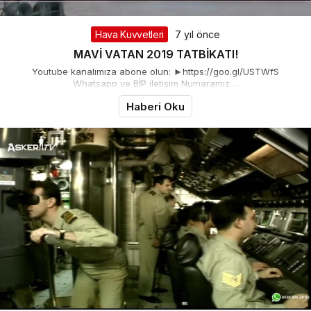
Hava Kuvvetleri
7 yıl önce
MAVİ VATAN 2019 TATBİKATI!
Youtube kanalımıza abone olun: ►https://goo.gl/USTWfS
Whatsapp ve BİP iletişim Numaramız:...
Haberi Oku