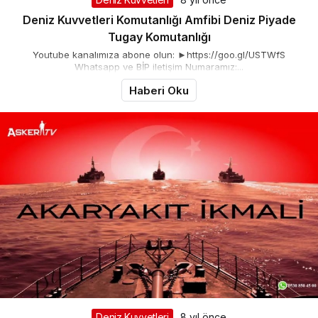
Deniz Kuvvetleri Komutanlığı Amfibi Deniz Piyade
Tugay Komutanlığı
Youtube kanalımıza abone olun: ►https://goo.gl/USTWfS
Whatsapp ve BİP iletişim Numaramız:...
Haberi Oku
Deniz Kuvvetleri
8 yıl önce