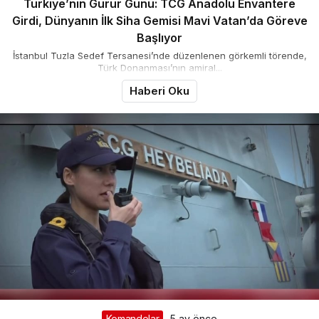
Türkiye’nin Gurur Günü: TCG Anadolu Envantere
Girdi, Dünyanın İlk Siha Gemisi Mavi Vatan’da Göreve
Başlıyor
İstanbul Tuzla Sedef Tersanesi’nde düzenlenen görkemli törende,
Türk Donanması’nın amiral...
Haberi Oku
Komandolar
5 ay önce