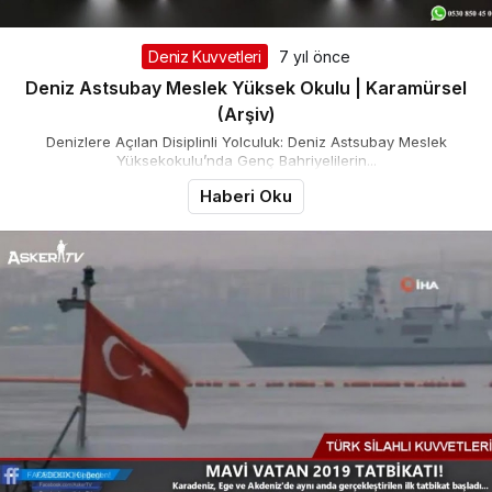
Deniz Kuvvetleri
7 yıl önce
Deniz Astsubay Meslek Yüksek Okulu | Karamürsel
(Arşiv)
Denizlere Açılan Disiplinli Yolculuk: Deniz Astsubay Meslek
Yüksekokulu’nda Genç Bahriyelilerin...
Haberi Oku