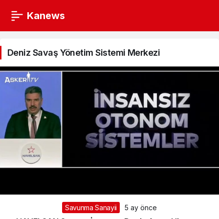
Kanews
Deniz
Savaş
Deniz Savaş Yönetim Sistemi Merkezi
Yönetim
Sistemi
Merkezi
Haberleri
Savunma Sanayii
5 ay önce