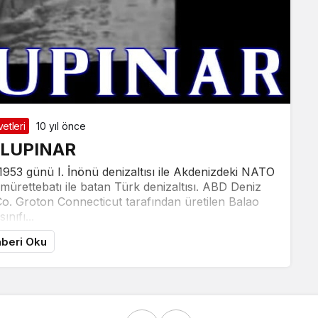
etleri
10 yıl önce
LUPINAR
3 günü I. İnönü denizaltısı ile Akdenizdeki NATO
 mürettebatı ile batan Türk denizaltısı. ABD Deniz
 Co. Groton Connecticut tarafından üretilen Balao
sınıfı...
beri Oku