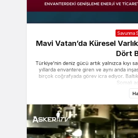
Savunma S
Mavi Vatan’da Küresel Varlı
Dört B
Türkiye’nin deniz gücü artık yalnızca kıyı sa
yıllarda envantere giren ve aynı anda inşas
birçok coğrafyada görev icra ediyor. Balt
Somali aç
Ha