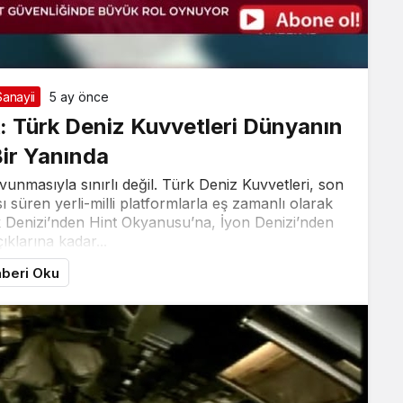
anayii
5 ay önce
k: Türk Deniz Kuvvetleri Dünyanın
ir Yanında
vunmasıyla sınırlı değil. Türk Deniz Kuvvetleri, son
ı süren yerli-milli platformlarla eş zamanlı olarak
ık Denizi’nden Hint Okyanusu’na, İyon Denizi’nden
ıklarına kadar...
beri Oku