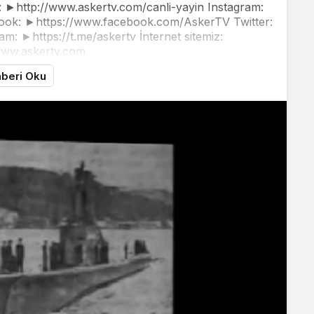
►http://www.askertv.com/canli-yayin Instagram:
ook: ►https://www.facebook.com/AskerTV Twitter:
am: ►https://t.me/askertv İnternet sitemiz:
www.askertv.com
beri Oku