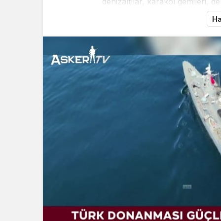
denizaltılar, karakol gemileri, de
Ha