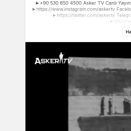
►+90 530 850 4500 Asker TV Canlı Yayın: 
►https://www.instagram.com/askertv Faceb
►https://twitter.com/askertv Telegr
►http://
Ha