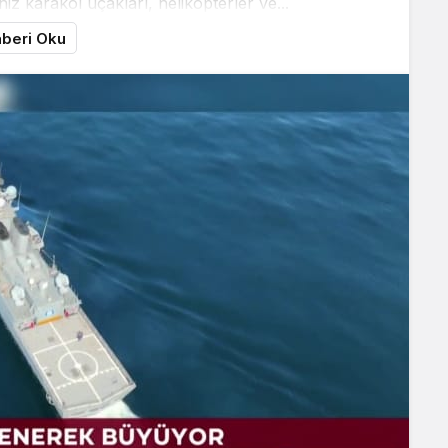
niz karakol uçakları, helikopterler ve...
beri Oku