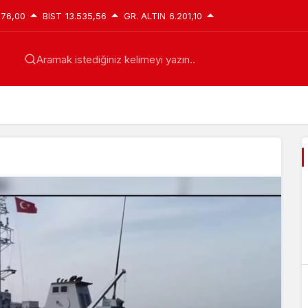
076,00
BIST
13.535,56
GR. ALTIN
6.201,10
Aramak istediğiniz kelimeyi yazın..