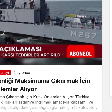
anayii
4 ay önce
enliği Maksimuma Çıkarmak İçin
nlemler Alıyor
a Çıkarmak İçin Kritik Önlemler Alıyor Türkiye,
ki riskleri asgariye indirmek amacıyla kapsamlı ve
nlığı, bölgedeki güvenliği sağlamak için fırkateynler,