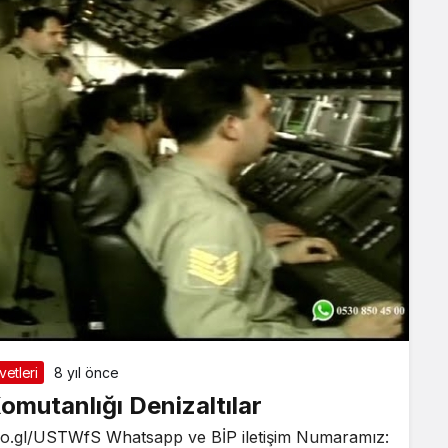
etleri
8 yıl önce
omutanlığı Denizaltılar
oo.gl/USTWfS Whatsapp ve BİP iletişim Numaramız: