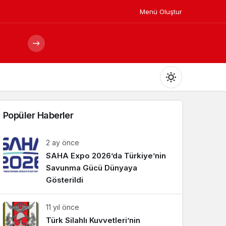
Menü Oluştur
Mod
değiştir
Popüler Haberler
2 ay önce
SAHA Expo 2026’da Türkiye’nin
Gündüz Modu
Gündüz modunu seçin.
Savunma Gücü Dünyaya
Gösterildi
Gece Modu
11 yıl önce
Gece modunu seçin.
Türk Silahlı Kuvvetleri’nin