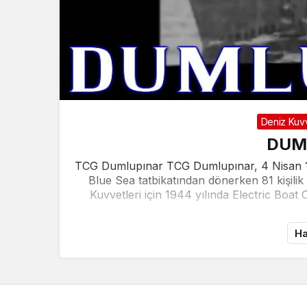
Deniz Kuvv
DUM
TCG Dumlupınar TCG Dumlupınar, 4 Nisan 195
Blue Sea tatbikatından dönerken 81 kişilik
Kuvvetleri için 1944 yılında Electric Boat
Ha