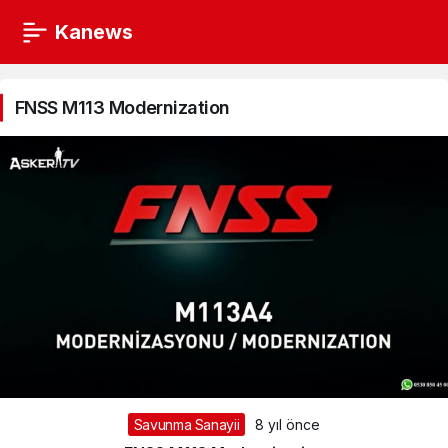
Kanews
FNSS
M113
FNSS M113 Modernization
Modernization
Haberleri
Savunma Sanayii
8 yıl önce