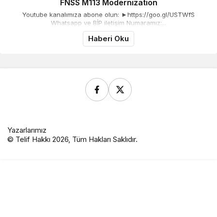
FNSS M113 Modernization
Youtube kanalımıza abone olun: ►https://goo.gl/USTWfS
Whatsapp ve BİP iletişim Numaramız:...
Haberi Oku
Yazarlarımız
© Telif Hakkı 2026, Tüm Hakları Saklıdır.