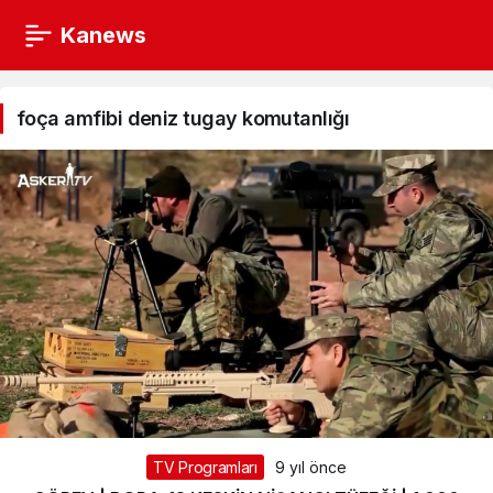
Kanews
foça
amfibi
foça amfibi deniz tugay komutanlığı
deniz
tugay
komutanlığı
Haberleri
TV Programları
9 yıl önce