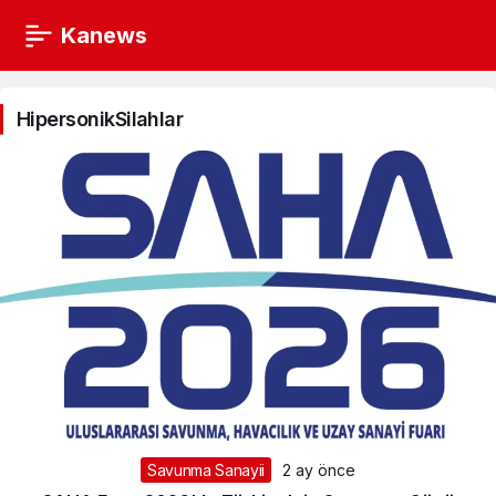
Kanews
HipersonikSilahlar
Haberleri
HipersonikSilahlar
Savunma Sanayii
2 ay önce