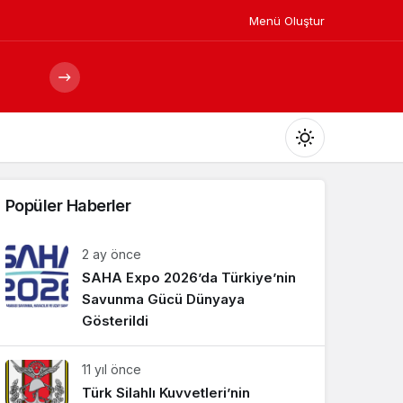
Menü Oluştur
Mod
değiştir
Popüler Haberler
2 ay önce
SAHA Expo 2026’da Türkiye’nin
Gündüz Modu
Gündüz modunu seçin.
Savunma Gücü Dünyaya
Gösterildi
Gece Modu
11 yıl önce
Gece modunu seçin.
Türk Silahlı Kuvvetleri’nin