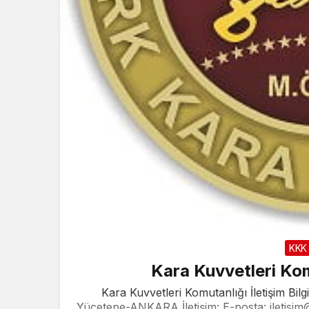
KKK
Kara Kuvvetleri Komu
Kara Kuvvetleri Komutanlığı İletişim Bil
Yücetepe-ANKARA İletişim: E-posta:
iletisim