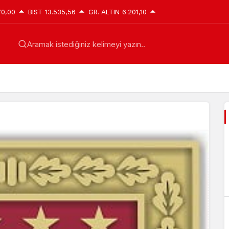
70,00
BIST
13.535,56
GR. ALTIN
6.201,10
Aramak istediğiniz kelimeyi yazın..