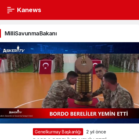
Kanews
MilliSavunmaBakanı
Haberleri
MilliSavunmaBakanı
Genelkurmay Başkanlığı
2 yıl önce