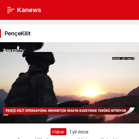
Kanews
PençeKilit
Haberleri
PençeKilit
Haber
1 yıl önce