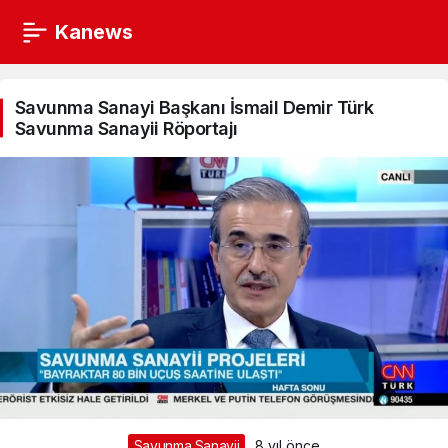
Kanews
Savunma
Sanayi
Savunma Sanayi Başkanı İsmail Demir Türk
Savunma Sanayii Röportajı
Başkanı
İsmail
Demir
Türk
Savunma
Sanayii
Röportajı
Haberleri
Savunma Sanayii
8 yıl önce