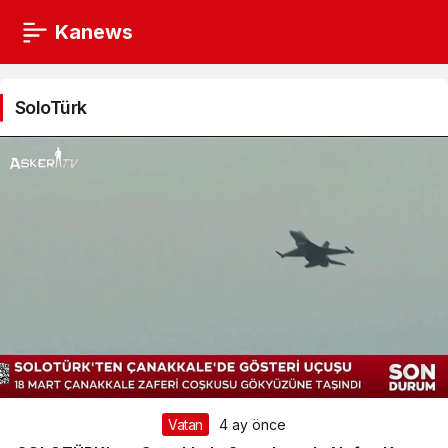
Kanews
SoloTürk
Haberleri
SoloTürk
Vatan
4 ay önce