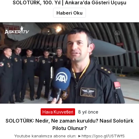
SOLOTÜRK, 100. Yıl | Ankara’da Gösteri Uçuşu
Haberi Oku
Hava Kuvvetleri
8 yıl önce
SOLOTÜRK: Nedir, Ne zaman kuruldu? Nasıl Solotürk
Pilotu Olunur?
Youtube kanalımıza abone olun: ►https://goo.gl/USTWfS