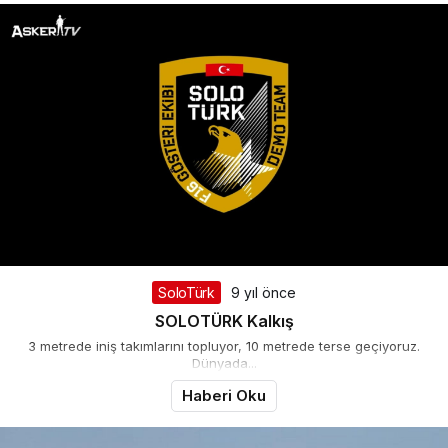
SoloTürk
9 yıl önce
SOLOTÜRK Kalkış
3 metrede iniş takımlarını topluyor, 10 metrede terse geçiyoruz.
Dünyada...
Haberi Oku