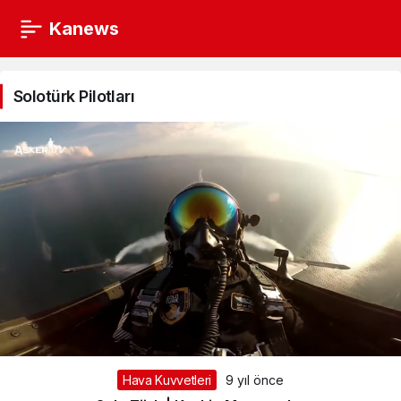
Kanews
Solotürk
Pilotları
Solotürk Pilotları
Haberleri
Hava Kuvvetleri
9 yıl önce