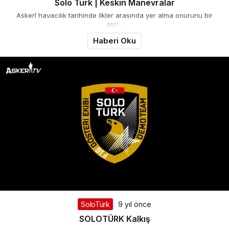
Solo Türk | Keskin Manevralar
Askerî havacılık tarihinde ilkler arasında yer alma onurunu bir
asrı...
Haberi Oku
SoloTürk
9 yıl önce
SOLOTÜRK Kalkış