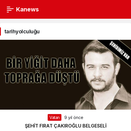
Kanews
tarihyolculuğu
Haberleri
tarihyolculuğu
Vatan
9 yıl önce
ŞEHİT FIRAT ÇAKIROĞLU BELGESELİ