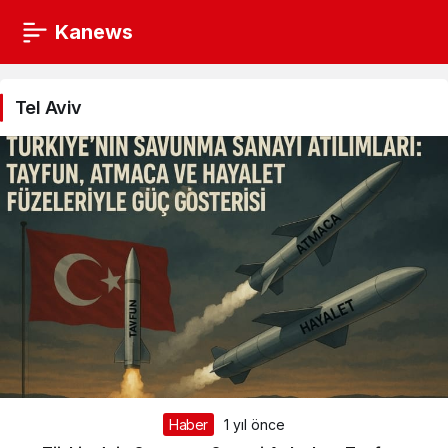
Kanews
Tel
Aviv
Tel Aviv
Haberleri
Haber
1 yıl önce