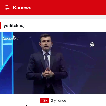
Kanews
yerliteknoji
Haberleri
yerliteknoji
TSK
2 yıl önce