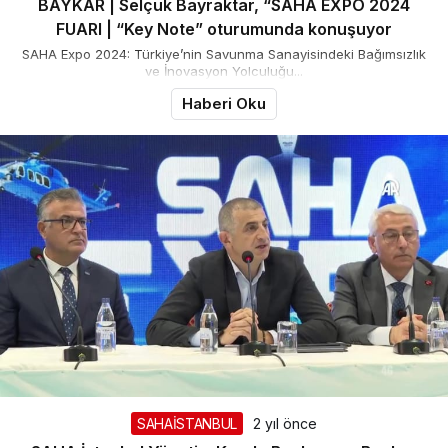
BAYKAR | Selçuk Bayraktar, “SAHA EXPO 2024
FUARI | “Key Note” oturumunda konuşuyor
SAHA Expo 2024: Türkiye’nin Savunma Sanayisindeki Bağımsızlık
ve İnovasyon Yolculuğu...
Haberi Oku
SAHAİSTANBUL
2 yıl önce