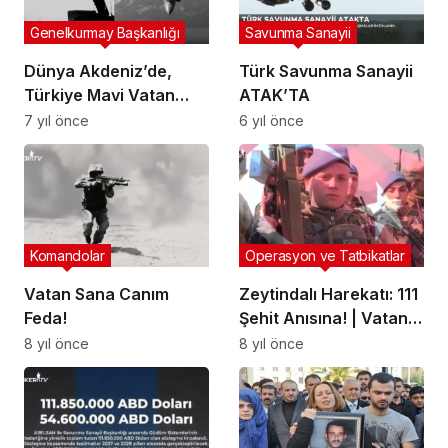
Genelkurmay Başkanlığı
Savunma Sanayii
Dünya Akdeniz’de,
Türk Savunma Sanayii
Türkiye Mavi Vatan
ATAK’TA
nöbetinde!
7 yıl önce
6 yıl önce
Komandolar
Operasyon ve Tatbikatlar
Vatan Sana Canım
Zeytindalı Harekatı: 111
Feda!
Şehit Anısına! | Vatan
Size Minnettar
8 yıl önce
8 yıl önce