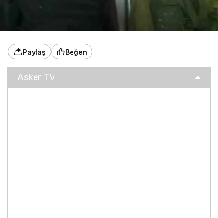
Paylaş
Beğen
Asker TV