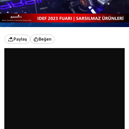
Paylaş
Beğen