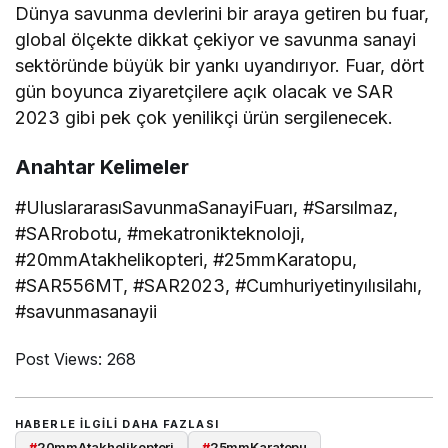
Dünya savunma devlerini bir araya getiren bu fuar,
global ölçekte dikkat çekiyor ve savunma sanayi
sektöründe büyük bir yankı uyandırıyor. Fuar, dört
gün boyunca ziyaretçilere açık olacak ve SAR
2023 gibi pek çok yenilikçi ürün sergilenecek.
Anahtar Kelimeler
#UluslararasıSavunmaSanayiFuarı, #Sarsılmaz,
#SARrobotu, #mekatronikteknoloji,
#20mmAtakhelikopteri, #25mmKaratopu,
#SAR556MT, #SAR2023, #Cumhuriyetinyılısilahı,
#savunmasanayii
Post Views:
268
HABERLE ILGILI DAHA FAZLASI
#
20mmAtakhelikopteri
#
25mmKaratopu