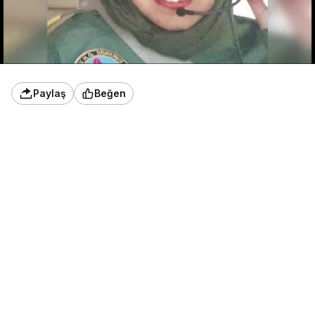
Paylaş
Beğen