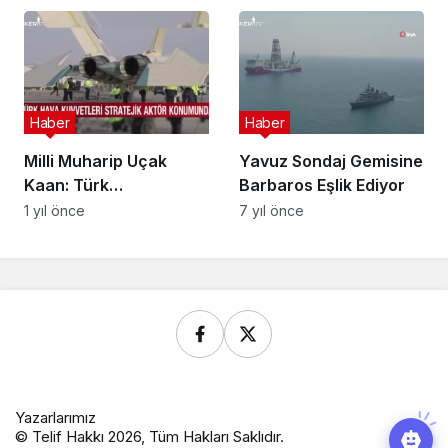
Haber
Haber
Milli Muharip Uçak
Yavuz Sondaj Gemisine
Kaan: Türk
Barbaros Eşlik Ediyor
Havacılığının Bayramı
1 yıl önce
7 yıl önce
ve Geleceği
Yazarlarımız
© Telif Hakkı 2026, Tüm Hakları Saklıdır.