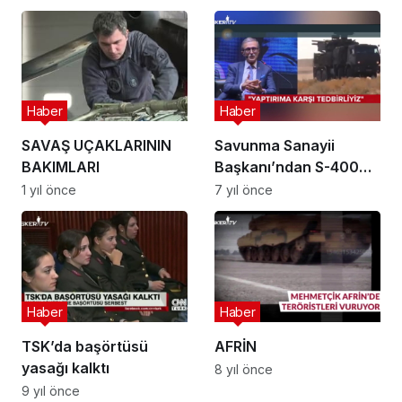
Haber
Haber
SAVAŞ UÇAKLARININ
Savunma Sanayii
BAKIMLARI
Başkanı’ndan S-400
Açıklaması
1 yıl önce
7 yıl önce
Haber
Haber
TSK’da başörtüsü
AFRİN
yasağı kalktı
8 yıl önce
9 yıl önce