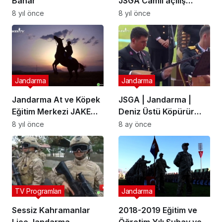
Bahar
JSGA Camii açılış
töreni
8 yıl önce
8 yıl önce
Jandarma
Jandarma
Jandarma At ve Köpek
JSGA | Jandarma |
Eğitim Merkezi JAKEM
Deniz Üstü Köpürür
Tanıtım (teaser)
(2022)
8 yıl önce
8 ay önce
TV Programları
Jandarma
Sessiz Kahramanlar
2018-2019 Eğitim ve
Lice Jandarma
Öğretim Yılı Subay ve