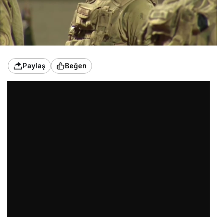
Paylaş
Beğen