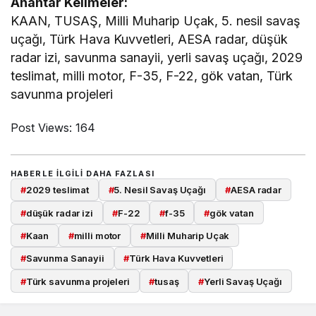
Anahtar Kelimeler:
KAAN, TUSAŞ, Milli Muharip Uçak, 5. nesil savaş
uçağı, Türk Hava Kuvvetleri, AESA radar, düşük
radar izi, savunma sanayii, yerli savaş uçağı, 2029
teslimat, milli motor, F-35, F-22, gök vatan, Türk
savunma projeleri
Post Views:
164
HABERLE ILGILI DAHA FAZLASI
#
2029 teslimat
#
5. Nesil Savaş Uçağı
#
AESA radar
#
düşük radar izi
#
F-22
#
f-35
#
gök vatan
#
Kaan
#
milli motor
#
Milli Muharip Uçak
#
Savunma Sanayii
#
Türk Hava Kuvvetleri
#
Türk savunma projeleri
#
tusaş
#
Yerli Savaş Uçağı