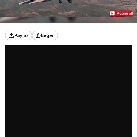
Paylaş
Beğen