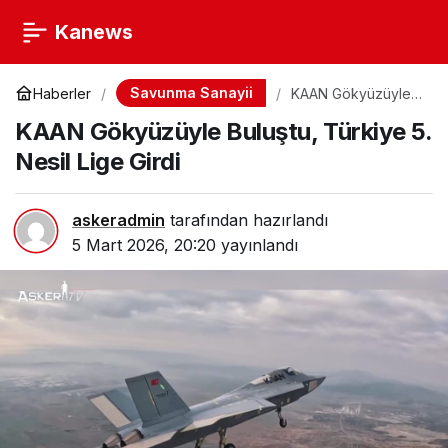
Kanews
Savunma Sanayii
Haberler
KAAN Gökyüzüyle
Buluştu, Türkiye 5.
KAAN Gökyüzüyle Buluştu, Türkiye 5.
Nesil Lige Girdi
Nesil Lige Girdi
askeradmin
tarafından hazırlandı
5 Mart 2026, 20:20
yayınlandı