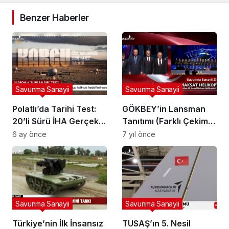
Benzer Haberler
Savunma Sanayii
Savunma Sanayii
Polatlı’da Tarihi Test:
GÖKBEY’in Lansman
20’li Sürü İHA Gerçek
Tanıtımı (Farklı Çekim) |
Mühimmatla Hedefleri
Savunma Sanayii
6 ay önce
7 yıl önce
Vurdu
Zirvesi
Savunma Sanayii
Savunma Sanayii
Türkiye’nin İlk İnsansız
TUSAŞ’ın 5. Nesil