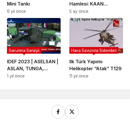
Mini Tankı
Hamlesi: KAAN
Gökyüzünde Yeni Bir
6 yıl önce
5 ay önce
Dönem Başlattı
Savunma Sanayii
Hava Savunma Sistemleri
IDEF 2023 | ASELSAN |
Ilk Türk Yapımı
ASLAN, TUNGA,
Helikopter “Atak” T129
ERTUNGA
1 yıl önce
11 yıl önce