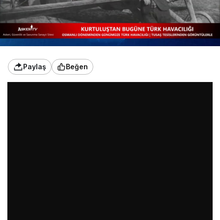
Paylaş
Beğen