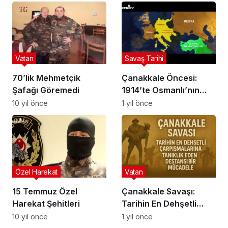
Yıldönümü | Nazlı Çelik
Vatan
Savaş Tarihi
70’lik Mehmetçik
Çanakkale Öncesi:
Şafağı Göremedi
1914’te Osmanlı’nın
Savaşa Girişi
10 yıl önce
1 yıl önce
Özel Harekat
Vatan
15 Temmuz Özel
Çanakkale Savaşı:
Harekat Şehitleri
Tarihin En Dehşetli
Çarpışmalarına Tanıklık
10 yıl önce
1 yıl önce