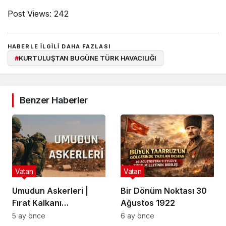
Post Views:
242
HABERLE ILGILI DAHA FAZLASI
#
KURTULUŞTAN BUGÜNE TÜRK HAVACILIĞI
Benzer Haberler
Vatan
Vatan
Umudun Askerleri |
Bir Dönüm Noktası 30
Fırat Kalkanı
Ağustos 1922
Harekatı’nın 5.
5 ay önce
6 ay önce