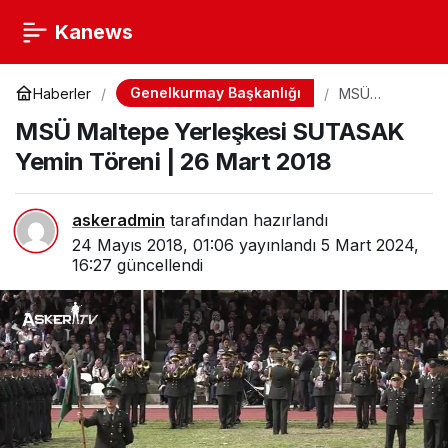
Kanews
Genelkurmay Başkanlığı
Haberler
MSÜ
Maltepe
MSÜ Maltepe Yerleşkesi SUTASAK
Yerleşkesi
SUTASAK
Yemin Töreni | 26 Mart 2018
Yemin
Töreni | 26
Mart 2018
askeradmin
tarafından hazırlandı
24 Mayıs 2018, 01:06
yayınlandı
5 Mart 2024,
16:27
güncellendi