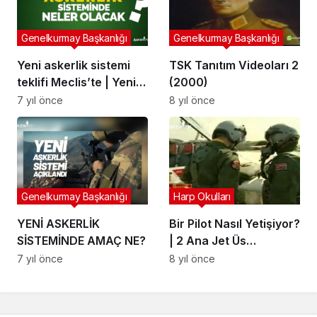
Genelkurmay Başkanlığı
Genelkurmay Başkanlığı
Yeni askerlik sistemi
TSK Tanıtım Videoları 2
teklifi Meclis’te | Yeni
(2000)
Askerlik siteminde
7 yıl önce
8 yıl önce
neler olacak?
Genelkurmay Başkanlığı
Harp Okulları
YENİ ASKERLİK
Bir Pilot Nasıl Yetişiyor?
SİSTEMİNDE AMAÇ NE?
| 2 Ana Jet Üs
Komutanlığı (Arşiv)
7 yıl önce
8 yıl önce