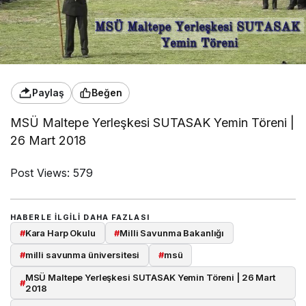
Paylaş
Beğen
MSÜ Maltepe Yerleşkesi SUTASAK Yemin Töreni |
26 Mart 2018
Post Views:
579
HABERLE ILGILI DAHA FAZLASI
#
Kara Harp Okulu
#
Milli Savunma Bakanlığı
#
milli savunma üniversitesi
#
msü
MSÜ Maltepe Yerleşkesi SUTASAK Yemin Töreni | 26 Mart
#
2018