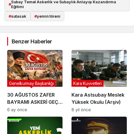
Subay Temel Askerlik ve Subaylık Anlayışı Kazandırma
#
Eğitimi
#
sutasak
#
yemin töreni
Benzer Haberler
Genelkurmay Başkanlığı
Kara Kuvvetleri
30 AĞUSTOS ZAFER
Kara Astsubay Meslek
BAYRAMI ASKERİ GEÇİŞ
Yüksek Okulu (Arşiv)
TÖRENİ 2025
6 ay önce
8 yıl önce
(ANKARA)