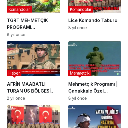
Komandolar
Komandolar
TGRT MEHMETÇİK
Lice Komando Taburu
PROGRAMI
8 yıl önce
İSKENDERUN 5.
8 yıl önce
KOMANDO
TABURUNDA (2001)
Haber
Mehmetçik
AFRİN MAABATLI
Mehmetçik Programı |
TURAN ÜS BÖLGESİ
Çanakkale Özel
(MAABATLI
Tanıtımı
2 yıl önce
8 yıl önce
JANDARMA KIŞLASI)