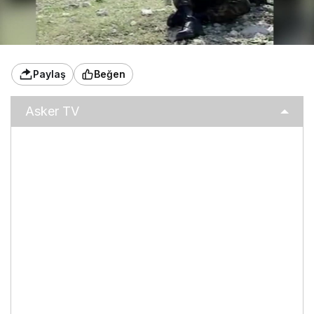
Paylaş
Beğen
Asker TV