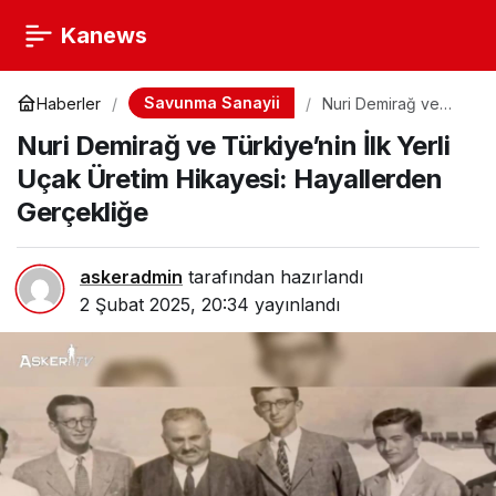
Kanews
Savunma Sanayii
Haberler
Nuri Demirağ ve
Türkiye’nin İlk Yerli
Nuri Demirağ ve Türkiye’nin İlk Yerli
Uçak Üretim
Hikayesi:
Uçak Üretim Hikayesi: Hayallerden
Hayallerden
Gerçekliğe
Gerçekliğe
askeradmin
tarafından hazırlandı
2 Şubat 2025, 20:34
yayınlandı