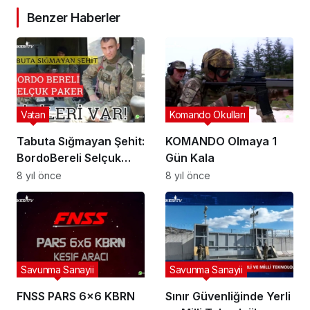
Benzer Haberler
Vatan
Komando Okulları
Tabuta Sığmayan Şehit:
KOMANDO Olmaya 1
BordoBereli Selçuk
Gün Kala
Paker | Birileri Var!
8 yıl önce
8 yıl önce
Savunma Sanayii
Savunma Sanayii
FNSS PARS 6×6 KBRN
Sınır Güvenliğinde Yerli