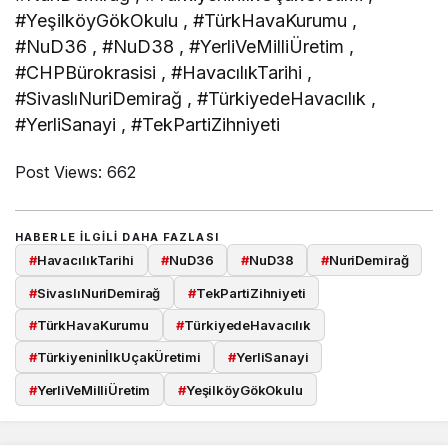
#YeşilköyGökOkulu , #TürkHavaKurumu ,
#NuD36 , #NuD38 , #YerliVeMilliÜretim ,
#CHPBürokrasisi , #HavacılıkTarihi ,
#SivaslıNuriDemirağ , #TürkiyedeHavacılık ,
#YerliSanayi , #TekPartiZihniyeti
Post Views:
662
HABERLE ILGILI DAHA FAZLASI
#
HavacılıkTarihi
#
NuD36
#
NuD38
#
NuriDemirağ
#
SivaslıNuriDemirağ
#
TekPartiZihniyeti
#
TürkHavaKurumu
#
TürkiyedeHavacılık
#
TürkiyeninİlkUçakÜretimi
#
YerliSanayi
#
YerliVeMilliÜretim
#
YeşilköyGökOkulu