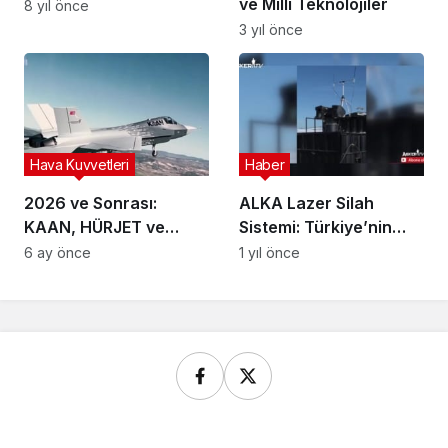
ve Milli Teknolojiler
8 yıl önce
3 yıl önce
Hava Kuvvetleri
Haber
2026 ve Sonrası:
ALKA Lazer Silah
KAAN, HÜRJET ve
Sistemi: Türkiye’nin
HÜRKUŞ’ta Kritik Eşik
İleri Teknoloji Koruma
6 ay önce
1 yıl önce
Aracı