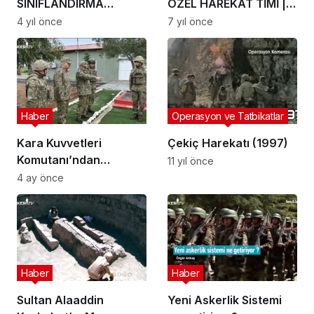
SINIFLANDIRMA
ÖZEL HAREKAT TİMİ |
DÖNEMİ DUYURUSU
ŞIRNAK
4 yıl önce
7 yıl önce
Haber
Operasyon ve Tatbikatlar
Kara Kuvvetleri
Çekiç Harekatı (1997)
Komutanı’ndan
11 yıl önce
KKTC’de Kritik Ziyaret:
4 ay önce
Zamanlama Dikkat
Çekti
Haber
Haber
Sultan Alaaddin
Yeni Askerlik Sistemi