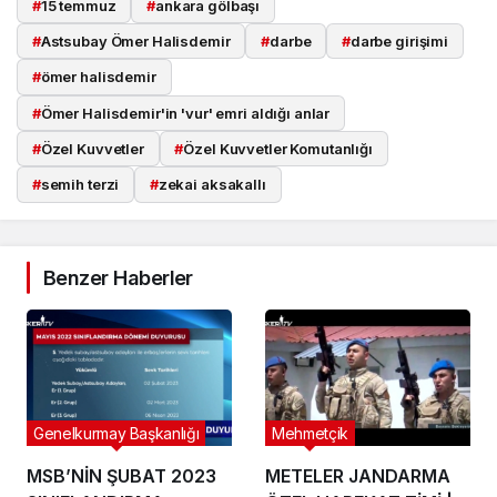
#
15 temmuz
#
ankara gölbaşı
#
Astsubay Ömer Halisdemir
#
darbe
#
darbe girişimi
#
ömer halisdemir
#
Ömer Halisdemir'in 'vur' emri aldığı anlar
#
Özel Kuvvetler
#
Özel Kuvvetler Komutanlığı
#
semih terzi
#
zekai aksakallı
Benzer Haberler
Genelkurmay Başkanlığı
Mehmetçik
MSB’NİN ŞUBAT 2023
METELER JANDARMA