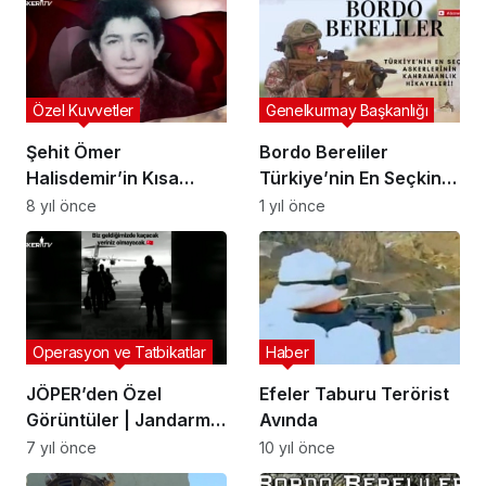
Özel Kuvvetler
Genelkurmay Başkanlığı
Şehit Ömer
Bordo Bereliler
Halisdemir’in Kısa
Türkiye’nin En Seçkin
Hayatı (KLİP)
Askerlerinin
8 yıl önce
1 yıl önce
Kahramanlık
Hikayeleri!
Operasyon ve Tatbikatlar
Haber
JÖPER’den Özel
Efeler Taburu Terörist
Görüntüler | Jandarma
Avında
Komando Özel Asayiş
7 yıl önce
10 yıl önce
Komutanlığı