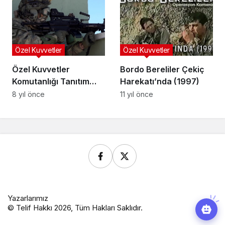
Özel Kuvvetler
Özel Kuvvetler
Özel Kuvvetler
Bordo Bereliler Çekiç
Komutanlığı Tanıtım
Harekatı’nda (1997)
Videosu
8 yıl önce
11 yıl önce
Yazarlarımız
© Telif Hakkı 2026, Tüm Hakları Saklıdır.