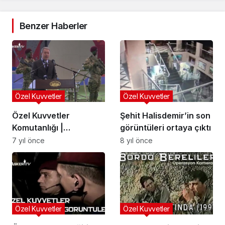
Benzer Haberler
Özel Kuvvetler
Özel Kuvvetler
Özel Kuvvetler
Şehit Halisdemir’in son
Komutanlığı |
görüntüleri ortaya çıktı
Bordobereliler’in Yemin
7 yıl önce
8 yıl önce
Töreni
Özel Kuvvetler
Özel Kuvvetler