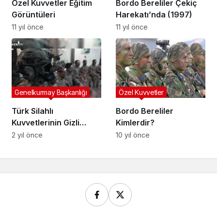
Özel Kuvvetler Eğitim
Bordo Bereliler Çekiç
Görüntüleri
Harekatı’nda (1997)
11 yıl önce
11 yıl önce
Genelkurmay Başkanlığı
Özel Kuvvetler
Türk Silahlı
Bordo Bereliler
Kuvvetlerinin Gizli
Kimlerdir?
Gücü: Bordo Berelilerin
2 yıl önce
10 yıl önce
Serbest Paraşüt Eğitimi