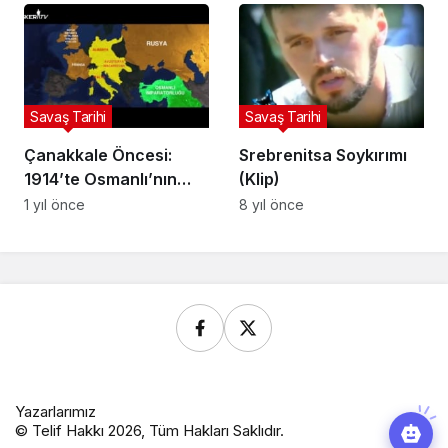
Kahramanları
Savaş Tarihi
Savaş Tarihi
Çanakkale Öncesi:
Srebrenitsa Soykırımı
1914’te Osmanlı’nın
(Klip)
Savaşa Girişi
1 yıl önce
8 yıl önce
Yazarlarımız
© Telif Hakkı 2026, Tüm Hakları Saklıdır.