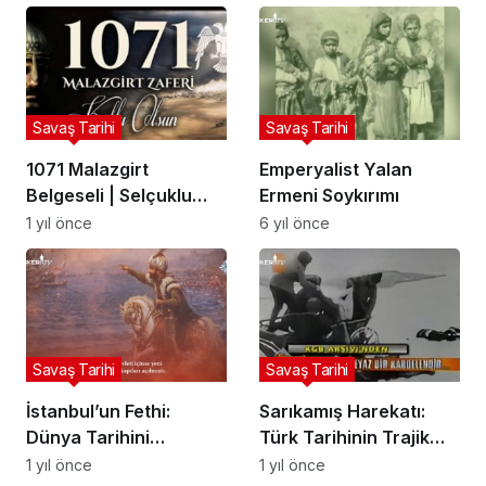
Savaş Tarihi
Savaş Tarihi
1071 Malazgirt
Emperyalist Yalan
Belgeseli | Selçuklu
Ermeni Soykırımı
Türkleri ve Malazgirt
1 yıl önce
6 yıl önce
Zaferi
Savaş Tarihi
Savaş Tarihi
İstanbul’un Fethi:
Sarıkamış Harekatı:
Dünya Tarihini
Türk Tarihinin Trajik
Değiştiren Zafer
Yenilgisi ve
1 yıl önce
1 yıl önce