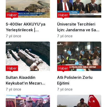
Haber
Haber
S-400ler AKKUYU’ya
Üniversite Tercihleri
Yerleştirilecek |
İçin: Jandarma ve Sahil
Mersin’e tersane
Güvenlik Akademisi
7 yıl önce
7 yıl önce
kurulacak
Haber
Haber
Sultan Alaaddin
Atlı Polislerin Zorlu
Keykubat’ın Mezarı
Eğitimi
Bulundu
7 yıl önce
7 yıl önce