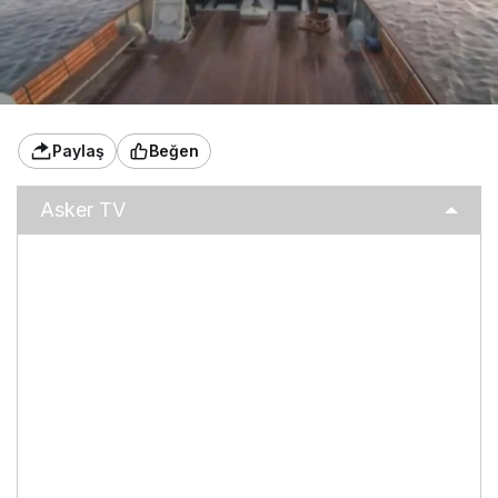
Paylaş
Beğen
Asker TV