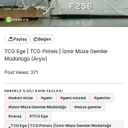
Paylaş
Beğen
TCG Ege | TCG Pirireis | İzmir Müze Gemiler
Müdürlüğü (Arşiv)
Post Views:
371
HABERLE ILGILI DAHA FAZLASI
#
askeri müze
#
gemi
#
gemi müzesi
#
gemiler
#
İzmir Müze Gemiler Müdürlüğü
#
müze gemiler
#
savaş
#
TCG Ege
TCG Ege | TCG Pirireis | İzmir Müze Gemiler Müdürlüğü
#