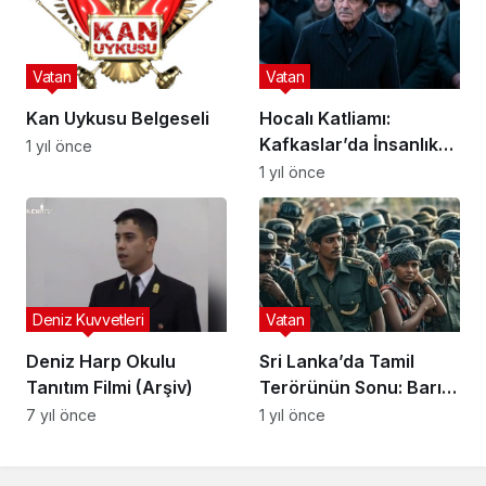
Vatan
Vatan
Kan Uykusu Belgeseli
Hocalı Katliamı:
Kafkaslar’da İnsanlık
1 yıl önce
Suçunun Kırmızı Hatları
1 yıl önce
Deniz Kuvvetleri
Vatan
Deniz Harp Okulu
Sri Lanka’da Tamil
Tanıtım Filmi (Arşiv)
Terörünün Sonu: Barış
ve İnsani Kriz Arasında
7 yıl önce
1 yıl önce
Yeni Bir Dönem