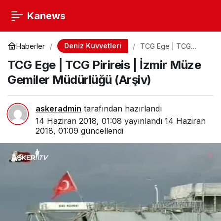
Kanews
Deniz Kuvvetleri
Haberler
TCG Ege | TCG
Pirireis | İzmir Müze
TCG Ege | TCG Pirireis | İzmir Müze
Gemiler Müdürlüğü
(Arşiv)
Gemiler Müdürlüğü (Arşiv)
askeradmin
tarafından hazırlandı
14 Haziran 2018, 01:08
yayınlandı
14 Haziran
2018, 01:09
güncellendi