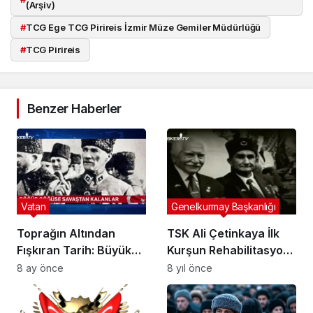
(Arşiv)
#
TCG Ege TCG Pirireis İzmir Müze Gemiler Müdürlüğü
#
TCG Pirireis
Benzer Haberler
Vatan
Genelkurmay Başkanlığı
Toprağın Altından
TSK Ali Çetinkaya İlk
Fışkıran Tarih: Büyük
Kurşun Rehabilitasyon
Taarruz’un 100. Yılında
Merkezi Komutanlığı
8 ay önce
8 yıl önce
Savaşın Sessiz
(Arşiv)
Tanıkları Konuşuyor