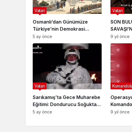
Vatan
Vatan
Osmanlı’dan Günümüze
SON BUL
Türkiye’nin Demokrasi
SAVAŞI’N
Yolculuğu: Sandığın 150 Yıllık
5 ay önce
9 yıl önce
Serüveni
Vatan
Komandol
Sarıkamış’ta Gece Muharebe
Operasy
Eğitimi: Dondurucu Soğukta
Komandol
Dimdik!
Aşıyor?
5 ay önce
9 yıl önce