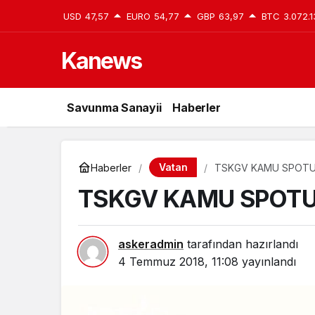
USD
47,57
EURO
54,77
GBP
63,97
BTC
3.072.1
Kanews
Savunma Sanayii
Haberler
Vatan
Haberler
TSKGV KAMU SPOT
TSKGV KAMU SPOT
askeradmin
tarafından hazırlandı
4 Temmuz 2018, 11:08
yayınlandı