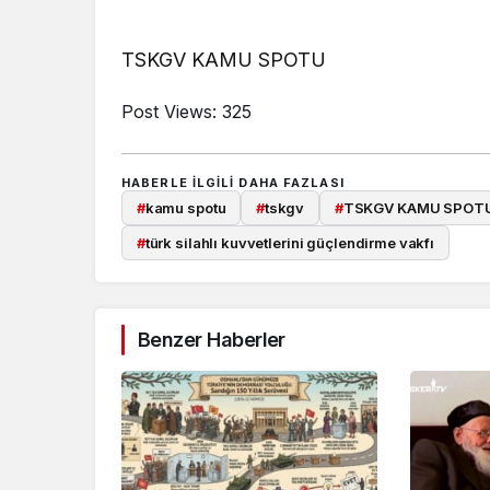
TSKGV KAMU SPOTU
Post Views:
325
HABERLE ILGILI DAHA FAZLASI
#
kamu spotu
#
tskgv
#
TSKGV KAMU SPOT
#
türk silahlı kuvvetlerini güçlendirme vakfı
Benzer Haberler