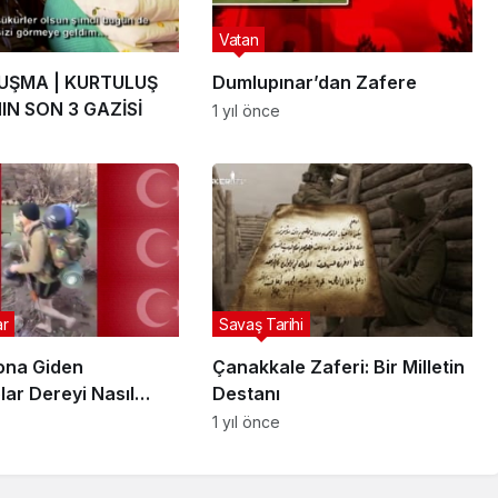
Vatan
UŞMA | KURTULUŞ
Dumlupınar’dan Zafere
IN SON 3 GAZİSİ
1 yıl önce
ar
Savaş Tarihi
ona Giden
Çanakkale Zaferi: Bir Milletin
ar Dereyi Nasıl
Destanı
1 yıl önce