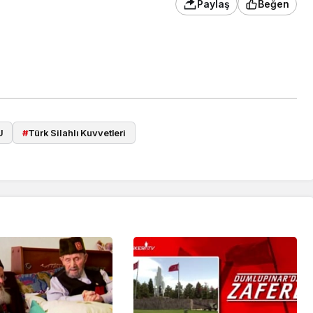
Paylaş
Beğen
U
#
Türk Silahlı Kuvvetleri