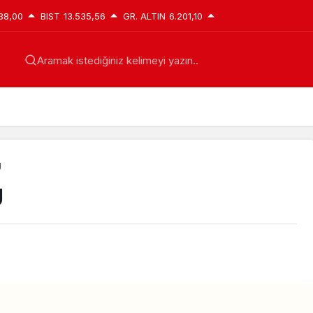
38,00
BIST
13.535,56
GR. ALTIN
6.201,10
Aramak istediğiniz kelimeyi yazın..
U
U