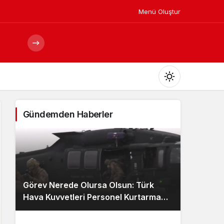
Menü Oluştur
Mod
değiştir
Gündemden Haberler
Gündüz Modu
Gündüz modunu seçin.
Görev Nerede Olursa Olsun: Türk
Gece Modu
Hava Kuvvetleri Personel Kurtarma
Gece modunu seçin.
Ekibi