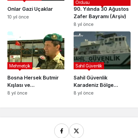
Ordusu
Onlar Gazi Uçaklar
90. Yılında 30 Ağustos
Zafer Bayramı (Arşiv)
10 yıl önce
8 yıl önce
Mehmetçik
Sahil Güvenlik
Bosna Hersek Butmir
Sahil Güvenlik
Kışlası ve
Karadeniz Bölge
Mehmetçiklerimiz
Komutanlığı (Arşiv)
8 yıl önce
8 yıl önce
(Arşiv)