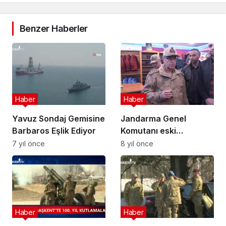
Benzer Haberler
Haber
Haber
Yavuz Sondaj Gemisine
Jandarma Genel
Barbaros Eşlik Ediyor
Komutanı eski
habercisiyle
7 yıl önce
8 yıl önce
karşılaşırsa
Haber
Haber