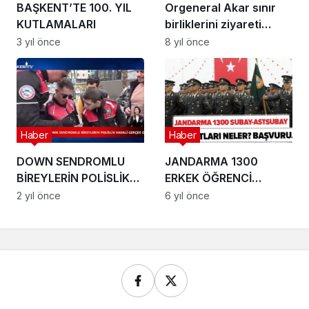
BAŞKENT’TE 100. YIL
Orgeneral Akar sınır
KUTLAMALARI
birliklerini ziyareti
(Arşiv)
3 yıl önce
8 yıl önce
Haber
Haber
DOWN SENDROMLU
JANDARMA 1300
BİREYLERİN POLİSLİK
ERKEK ÖĞRENCİ
HAYALİ GERÇEK OLDU
ALACAK!
2 yıl önce
6 yıl önce