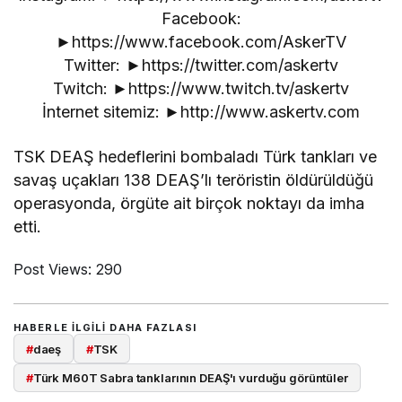
Facebook:
►https://www.facebook.com/AskerTV
Twitter: ►https://twitter.com/askertv
Twitch: ►https://www.twitch.tv/askertv
İnternet sitemiz: ►http://www.askertv.com
TSK DEAŞ hedeflerini bombaladı Türk tankları ve
savaş uçakları 138 DEAŞ’lı teröristin öldürüldüğü
operasyonda, örgüte ait birçok noktayı da imha
etti.
Post Views:
290
HABERLE ILGILI DAHA FAZLASI
#
daeş
#
TSK
#
Türk M60T Sabra tanklarının DEAŞ'ı vurduğu görüntüler