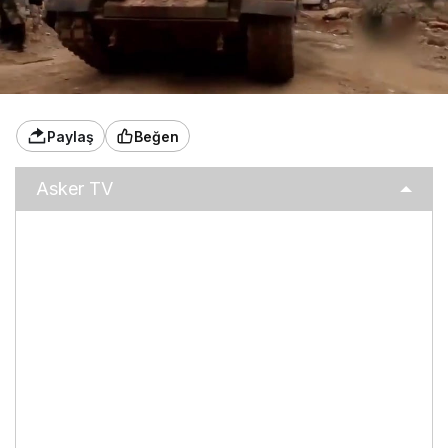
Paylaş
Beğen
Asker TV