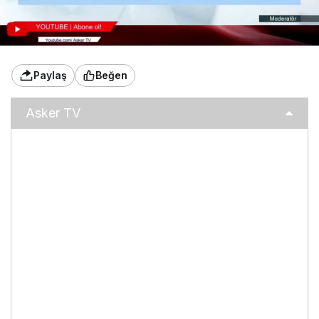
Paylaş
Beğen
Asker TV