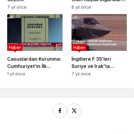
Operasyon
7 yıl önce
8 yıl önce
Haber
Haber
Casuslardan Korunma:
İngiltere F 35’leri
Cumhuriyet’in İlk
Suriye ve Irak’ta
İstihbarat Rehberi
uçuruyor | F 35’lerin
1 yıl önce
7 yıl önce
Günümüzde Yeniden
özellikleri neler?
Keşfedildi