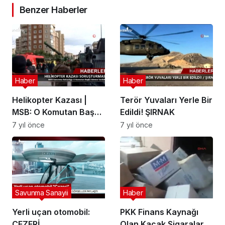
Benzer Haberler
Haber
Haber
Helikopter Kazası |
Terör Yuvaları Yerle Bir
MSB: O Komutan Başka
Edildi! ŞIRNAK
Göreve Verildi
7 yıl önce
7 yıl önce
Savunma Sanayii
Haber
Yerli uçan otomobil:
PKK Finans Kaynağı
CEZERİ
Olan Kaçak Sigaralara