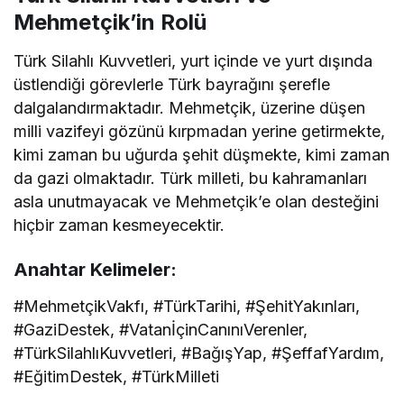
Mehmetçik’in Rolü
Türk Silahlı Kuvvetleri, yurt içinde ve yurt dışında
üstlendiği görevlerle Türk bayrağını şerefle
dalgalandırmaktadır. Mehmetçik, üzerine düşen
milli vazifeyi gözünü kırpmadan yerine getirmekte,
kimi zaman bu uğurda şehit düşmekte, kimi zaman
da gazi olmaktadır. Türk milleti, bu kahramanları
asla unutmayacak ve Mehmetçik’e olan desteğini
hiçbir zaman kesmeyecektir.
Anahtar Kelimeler:
#MehmetçikVakfı, #TürkTarihi, #ŞehitYakınları,
#GaziDestek, #VatanİçinCanınıVerenler,
#TürkSilahlıKuvvetleri, #BağışYap, #ŞeffafYardım,
#EğitimDestek, #TürkMilleti