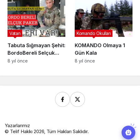
Vatan
Komando Okulları
Tabuta Sığmayan Şehit:
KOMANDO Olmaya 1
BordoBereli Selçuk
Gün Kala
Paker | Birileri Var!
8 yıl önce
8 yıl önce
Yazarlarımız
© Telif Hakkı 2026, Tüm Hakları Saklıdır.