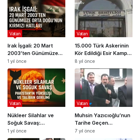
Vatan
Vatan
Irak İşgali: 20 Mart
15.000 Türk Askerinin
2003’ten Günümüze
Kör Edildiği Esir Kampı
Orta Doğu’nun Kırmızı
Seydibeşir
1 yıl önce
8 yıl önce
Hatları
Vatan
Vatan
Nükleer Silahlar ve
Muhsin Yazıcıoğlu’nun
Soğuk Savaş:
Tarihe Geçen
Pakistan’ın Yükselişi ve
Konuşması
1 yıl önce
7 yıl önce
Taliban Gerilimi