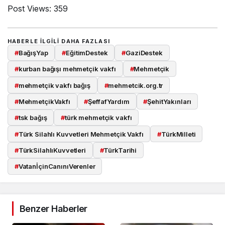
Post Views:
359
HABERLE ILGILI DAHA FAZLASI
#
BağışYap
#
EğitimDestek
#
GaziDestek
#
kurban bağışı mehmetçik vakfı
#
Mehmetçik
#
mehmetçik vakfı bağış
#
mehmetcik.org.tr
#
MehmetçikVakfı
#
ŞeffafYardım
#
ŞehitYakınları
#
tsk bağış
#
türk mehmetçik vakfı
#
Türk Silahlı Kuvvetleri Mehmetçik Vakfı
#
TürkMilleti
#
TürkSilahlıKuvvetleri
#
TürkTarihi
#
VatanİçinCanınıVerenler
Benzer Haberler