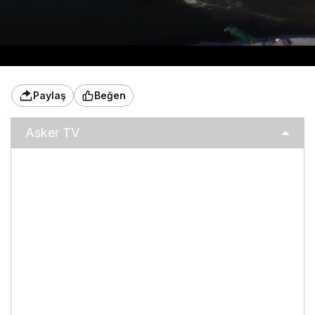
Paylaş
Beğen
Asker TV