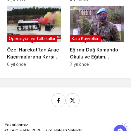
Gücünü Gösteren
Büyük Tatbikat
Operasyon ve Tatbikatlar
Kara Kuvvetleri
Özel Harekat’tan Araç
Eğirdir Dağ Komando
Kaçırmalarana Karşı
Okulu ve Eğitim
Tatbikat
Merkezi Komutanlığı
6 yıl önce
7 yıl önce
(Arşiv)
Yazarlarımız
© Telif Hakkı 2026, Tüm Hakları Saklıdır.