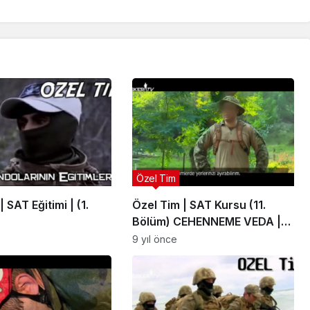
Özel Tim
 SAT Eğitimi | (1.
Özel Tim | SAT Kursu (11.
Bölüm) CEHENNEME VEDA |
Tanıtım
9 yıl önce