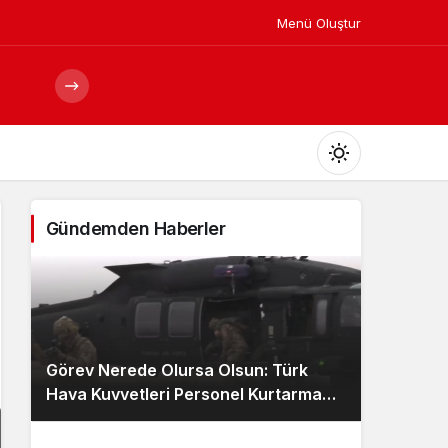
Menü Oluştur
Mod
değiştir
Gündemden Haberler
Gündüz Modu
Gündüz modunu seçin.
Görev Nerede Olursa Olsun: Türk
Gece Modu
Hava Kuvvetleri Personel Kurtarma
Gece modunu seçin.
Ekibi