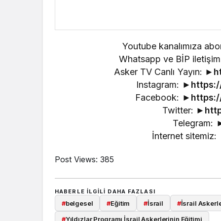
Youtube kanalımıza abo
Whatsapp ve BİP iletiş
Asker TV Canlı Yayın: ►
h
Instagram: ►
https:
Facebook: ►
https:
Twitter: ►
htt
Telegram: 
İnternet sitemiz:
Post Views:
385
HABERLE ILGILI DAHA FAZLASI
#
belgesel
#
Eğitim
#
İsrail
#
İsrail Askerle
#
Yıldızlar Programı İsrail Askerlerinin Eğitimi