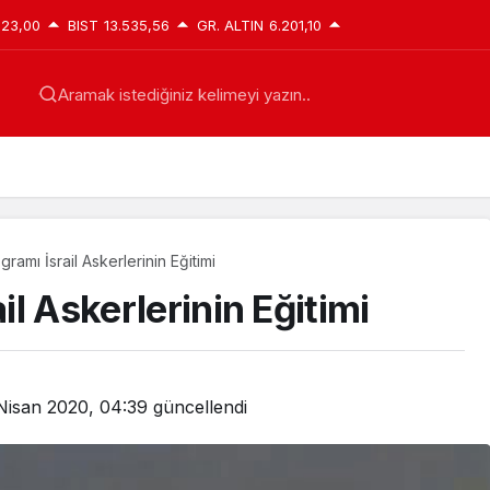
623,00
BIST
13.535,56
GR. ALTIN
6.201,10
Aramak istediğiniz kelimeyi yazın..
ogramı İsrail Askerlerinin Eğitimi
ail Askerlerinin Eğitimi
Nisan 2020, 04:39
güncellendi