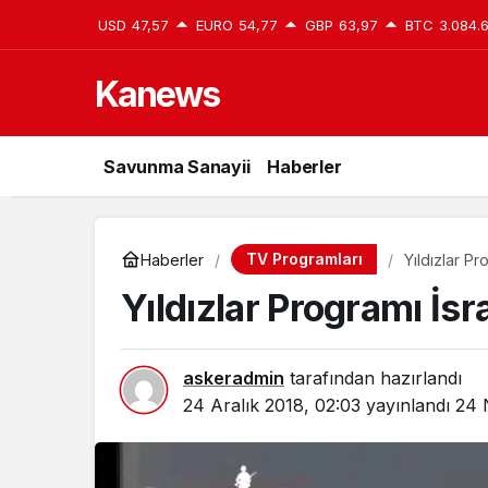
USD
47,57
EURO
54,77
GBP
63,97
BTC
3.084.
Kanews
Savunma Sanayii
Haberler
TV Programları
Haberler
Yıldızlar Pr
Yıldızlar Programı İsr
askeradmin
tarafından hazırlandı
24 Aralık 2018, 02:03
yayınlandı
24 