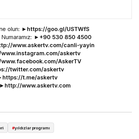
ne olun: ►
https://goo.gl/USTWfS
im Numaramız: ►
+90 530 850 4500
ttp://www.askertv.com/canli-yayin
//www.instagram.com/askertv
//www.facebook.com/AskerTV
ps://twitter.com/askertv
►
https://t.me/askertv
 ►
http://www.askertv.com
ri
#
yıldızlar programı