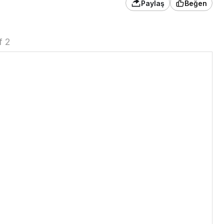
Paylaş
Beğen
f 2