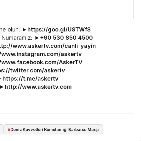
ne olun: ►
https://goo.gl/USTWfS
im Numaramız: ►
+90 530 850 4500
ttp://www.askertv.com/canli-yayin
//www.instagram.com/askertv
//www.facebook.com/AskerTV
ps://twitter.com/askertv
►
https://t.me/askertv
 ►
http://www.askertv.com
#
Deniz Kuvvetleri Komutanlığı Barbaros Marşı