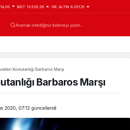
814,00
BIST
13.535,56
GR. ALTIN
6.201,10
Aramak istediğiniz kelimeyi yazın..
etleri Komutanlığı Barbaros Marşı
utanlığı Barbaros Marşı
s 2020, 07:12
güncellendi