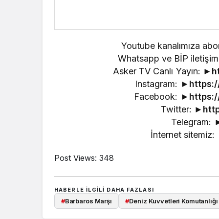
Youtube kanalımıza abo
Whatsapp ve BİP iletiş
Asker TV Canlı Yayın: ►
h
Instagram: ►
https:
Facebook: ►
https:
Twitter: ►
htt
Telegram: 
İnternet sitemiz:
Post Views:
348
HABERLE ILGILI DAHA FAZLASI
#
Barbaros Marşı
#
Deniz Kuvvetleri Komutanlığı