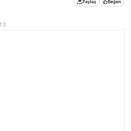
Paylaş
Beğen
f 2