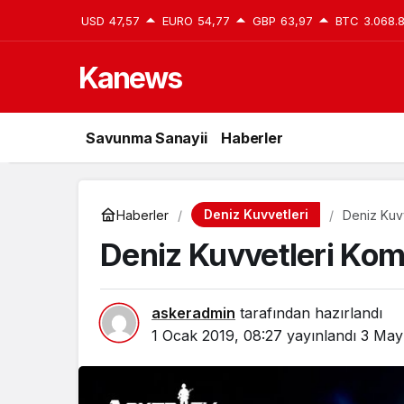
USD
47,57
EURO
54,77
GBP
63,97
BTC
3.068.
Kanews
Savunma Sanayii
Haberler
Deniz Kuvvetleri
Haberler
Deniz Kuvv
Deniz Kuvvetleri Kom
askeradmin
tarafından hazırlandı
1 Ocak 2019, 08:27
yayınlandı
3 Mayı