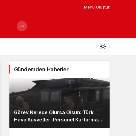
Menü Oluştur
Mod
değiştir
Gündemden Haberler
Gündüz Modu
Gündüz modunu seçin.
Görev Nerede Olursa Olsun: Türk
Gece Modu
Hava Kuvvetleri Personel Kurtarma
Gece modunu seçin.
Ekibi