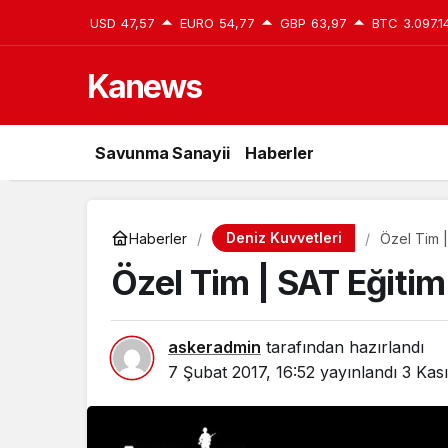
USD
47,57
EURO
54,77
GBP
63,97
BTC
3.097.1
Kanews
Savunma Sanayii
Haberler
Deniz Kuvvetleri
Haberler
Özel Tim |
Özel Tim | SAT Eğitimi
askeradmin
tarafından hazırlandı
7 Şubat 2017, 16:52
yayınlandı
3 Kas