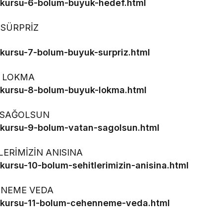
-kursu-6-bolum-buyuk-hedef.html
K SÜRPRİZ
-kursu-7-bolum-buyuk-surpriz.html
ÜK LOKMA
-kursu-8-bolum-buyuk-lokma.html
AN SAĞOLSUN
-kursu-9-bolum-vatan-sagolsun.html
İTLERİMİZİN ANISINA
kursu-10-bolum-sehitlerimizin-anisina.html
HENNEME VEDA
t-kursu-11-bolum-cehenneme-veda.html