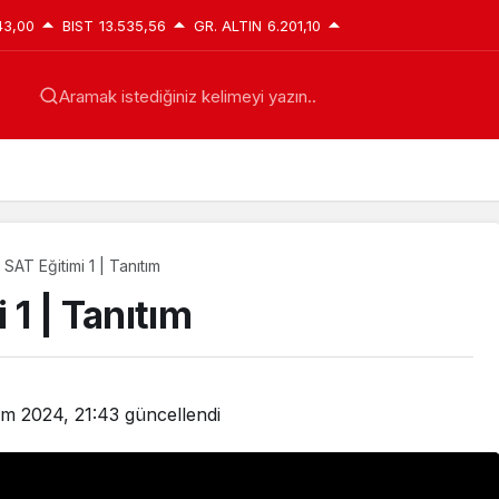
43,00
BIST
13.535,56
GR. ALTIN
6.201,10
Aramak istediğiniz kelimeyi yazın..
 SAT Eğitimi 1 | Tanıtım
 1 | Tanıtım
ım 2024, 21:43
güncellendi