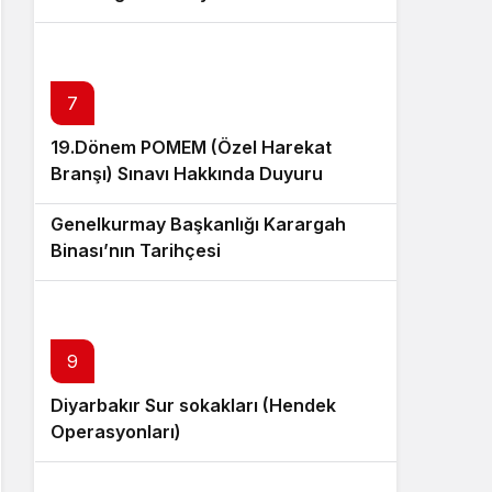
7
19.Dönem POMEM (Özel Harekat
Branşı) Sınavı Hakkında Duyuru
8
Genelkurmay Başkanlığı Karargah
Binası’nın Tarihçesi
9
Diyarbakır Sur sokakları (Hendek
Operasyonları)