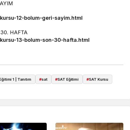
 SAYIM
-kursu-12-bolum-geri-sayim.html
) 30. HAFTA
-kursu-13-bolum-son-30-hafta.html
ğitimi 1 | Tanıtım
#
sat
#
SAT Eğitimi
#
SAT Kursu