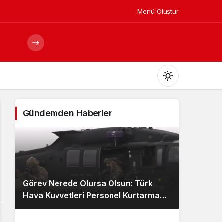
Menü Oluştur
Mod
değiştir
Gündemden Haberler
Gündüz Modu
Gündüz modunu seçin.
Görev Nerede Olursa Olsun: Türk
Gece Modu
Hava Kuvvetleri Personel Kurtarma
Gece modunu seçin.
Ekibi