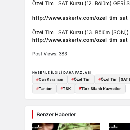
Özel Tim | SAT Kursu (12. Bölüm) GERİ
http://www.askertv.com/ozel-tim-sat
Özel Tim | SAT Kursu (13. Bölüm [SON]
http://www.askertv.com/ozel-tim-sat
Post Views:
383
HABERLE ILGILI DAHA FAZLASI
#
Can Karaman
#
Özel Tim
#
Özel Tim | SAT E
#
Tanıtım
#
TSK
#
Türk Silahlı Kuvvetleri
Benzer Haberler