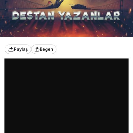
Paylaş
Beğen