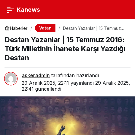
Kanews
Vatan
Haberler
Destan Yazanlar | 15 Temmuz
2016: Türk Milletinin İhanete
Destan Yazanlar | 15 Temmuz 2016:
Karşı Yazdığı Destan
Türk Milletinin İhanete Karşı Yazdığı
Destan
askeradmin
tarafından hazırlandı
29 Aralık 2025, 22:11
yayınlandı
29 Aralık 2025,
22:41
güncellendi