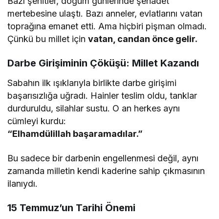
Bazı şehitler, doğum günlerinde şehadet
mertebesine ulaştı. Bazı anneler, evlatlarını vatan
toprağına emanet etti. Ama hiçbiri pişman olmadı.
Çünkü bu millet için
vatan, candan önce gelir.
Darbe Girişiminin Çöküşü: Millet Kazandı
Sabahın ilk ışıklarıyla birlikte darbe girişimi
başarısızlığa uğradı. Hainler teslim oldu, tanklar
durduruldu, silahlar sustu. O an herkes aynı
cümleyi kurdu:
“Elhamdülillah başaramadılar.”
Bu sadece bir darbenin engellenmesi değil, aynı
zamanda milletin kendi kaderine sahip çıkmasının
ilanıydı.
15 Temmuz’un Tarihi Önemi