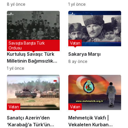
Destekleme Harekatı
yaşananları anlattı:
8 yıl önce
1 yıl önce
(Arşiv)
Savaş çıksa yine en
önde giderim
Savaşta Barışta Türk
Vatan
Ordusu
Kurtuluş Savaşı: Türk
Sakarya Marşı
Milletinin Bağımsızlık
8 ay önce
Destanı | Zafere Doğru
1 yıl önce
| 30 Ağustos
Vatan
Vatan
Sanatçı Azerin’den
Mehmetçik Vakfı |
‘Karabağ’a Türk’ün
Vekaleten Kurban