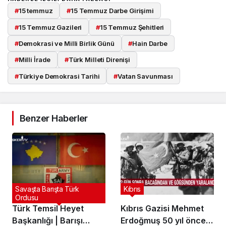
#
15 temmuz
#
15 Temmuz Darbe Girişimi
#
15 Temmuz Gazileri
#
15 Temmuz Şehitleri
#
Demokrasi ve Milli Birlik Günü
#
Hain Darbe
#
Milli İrade
#
Türk Milleti Direnişi
#
Türkiye Demokrasi Tarihi
#
Vatan Savunması
Benzer Haberler
Savaşta Barışta Türk
Kıbrıs
Ordusu
Türk Temsil Heyet
Kıbrıs Gazisi Mehmet
Başkanlığı | Barışı
Erdoğmuş 50 yıl önce