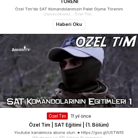
TÖRENİ
Özel Tim'de SAT Komandolarımızın Palet Giyme Törenini
izleyeceksiniz... Özel Tim...
Haberi Oku
Özel Tim
11 yıl önce
Özel Tim | SAT Eğitimi | (1. Bölüm)
Youtube kanalımıza abone olun: ►https://goo.gl/USTWfS
Whatsapp ve BİP iletişim Numaramız:...