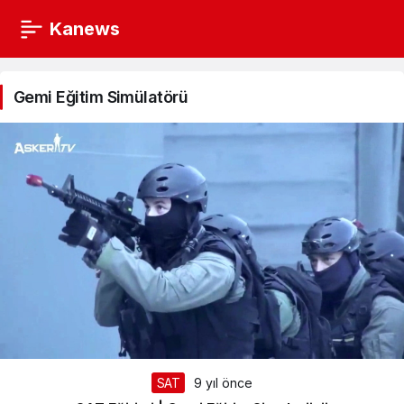
Kanews
Gemi
Eğitim
Gemi Eğitim Simülatörü
Simülatörü
Haberleri
SAT
9 yıl önce